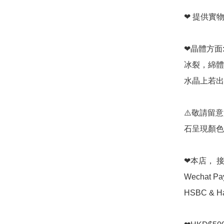
❤ 提供實
❤晶體方面:
冰裂，綿體
水晶上若出
⚠️敬請留
石呈現顏色
❤本店， 接受 
Wechat P
HSBC & Ha