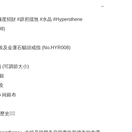
−
度招財 #辟邪擋煞 #水晶 #Hypersthene 
8)

埃及金運石貓頭戒指 (No.HYR008)

 (可調節大小)

銀

及

5 純銀布

💁‍♀️
