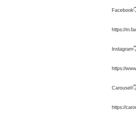
Facebook👇
https://m.
Instagram👇
https://ww
Carousell👇