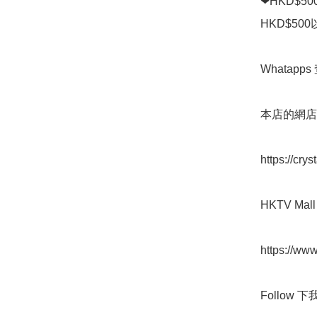
❤HKD$5
HKD$50
Whatapps 
本店的網店👇
https://cry
HKTV Mall 
https://www
Follow 下我地