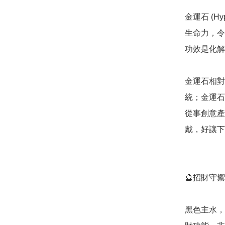
金運石 (H
生命力，令
功效是化解
金運石相對
統；金運石
從事創意產
戴，好讓下
🔮招財守禦
黑色主水，