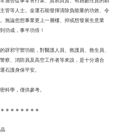
常適合從事零售行業、貿易買賣、有跑數性質的銷
主管等人士。金運石能發揮清除負能量的功效、令
。無論您想事業更上一層樓、抑或想發展生意業
到功成，事半功倍！

的辟邪守禦功能，對醫護人員、救護員、救生員、
警察、消防員及高空工作者等來說，是十分適合
運石護身保平安。

精密科學，僅供參考。

🔹️🔹️🔹️🔹️🔹️🔹️🔹️🔹️

晶
