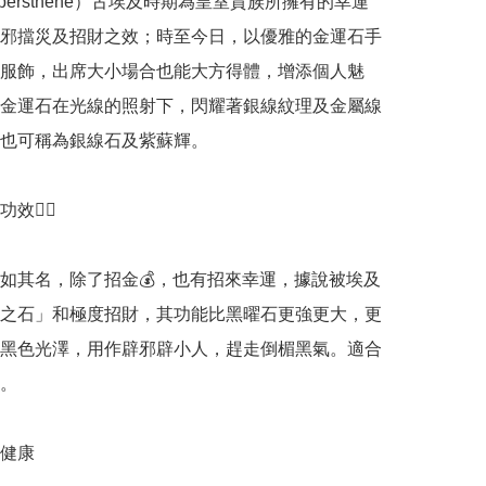
ypersthene）古埃及時期為皇室貴族所擁有的幸運
邪擋災及招財之效；時至今日，以優雅的金運石手
服飾，出席大小場合也能大方得體，增添個人魅
金運石在光線的照射下，閃耀著銀線紋理及金屬線
也可稱為銀線石及紫蘇輝。

💁‍♀️

如其名，除了招金💰，也有招來幸運，據說被埃及
之石」和極度招財，其功能比黑曜石更強更大，更
黑色光澤，用作辟邪辟小人，趕走倒楣黑氣。適合
。

健康
