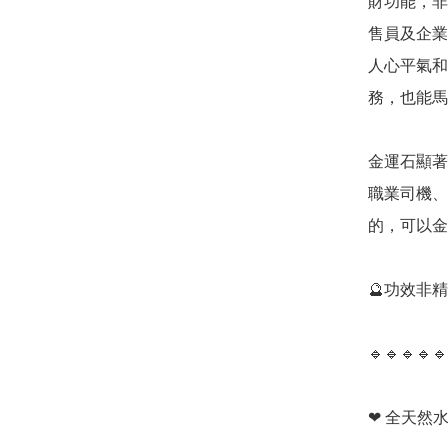
財功能，非
售員及企業
人心平氣和
務，也能馬
金運石顯著
職業司機、
的，可以金
🔮功效非
🔹️🔹️🔹️🔹️🔹️
❤ 全天然水