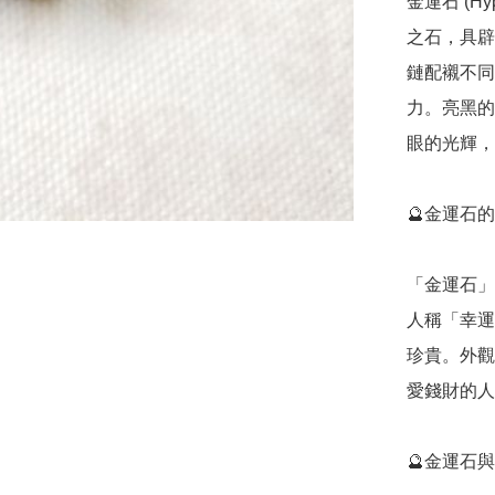
金運石 (H
之石，具辟
鏈配襯不同
力。亮黑的
眼的光輝，
🔮金運石的功效
「金運石」
人稱「幸運
珍貴。外觀
愛錢財的人
🔮金運石與