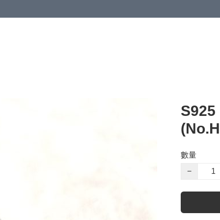
S92
(No.
數量
−