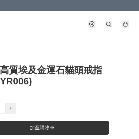
5 高質埃及金運石貓頭戒指
HYR006)
+
加至購物車