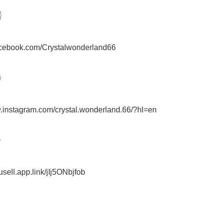


facebook.com/Crystalwonderland66



w.instagram.com/crystal.wonderland.66/?hl=en


