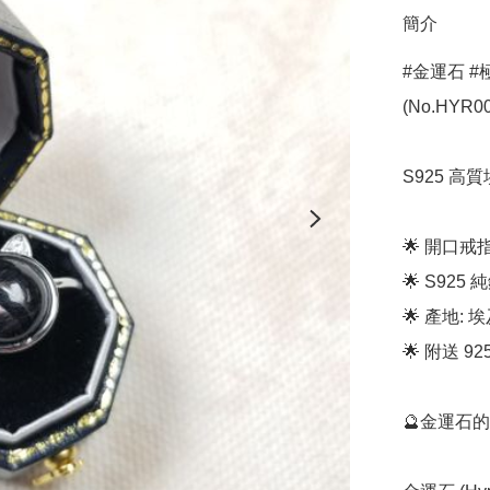
簡介
#金運石 #極
(No.HYR00
S925 高質
🌟 開口戒指
🌟 S925 純
🌟 產地: 埃
🌟 附送 92
🔮金運石的歷史