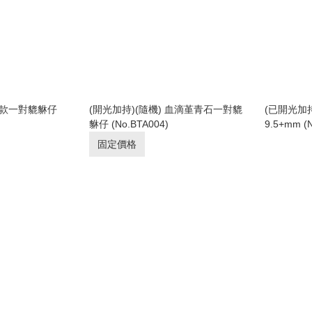
 各款一對貔貅仔
(開光加持)(隨機) 血滴堇青石一對貔
(已開光加
貅仔 (No.BTA004)
9.5+mm (
固定價格