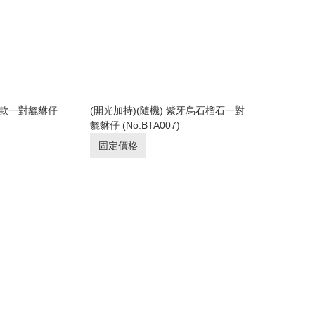
 各款一對貔貅仔
(開光加持)(隨機) 紫牙烏石榴石一對
貔貅仔 (No.BTA007)
固定價格