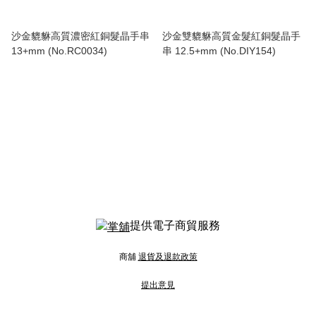
沙金貔貅高質濃密紅銅髮晶手串
沙金雙貔貅高質金髮紅銅髮晶手
13+mm (No.RC0034)
串 12.5+mm (No.DIY154)
提供電子商貿服務
商舖
退貨及退款政策
提出意見