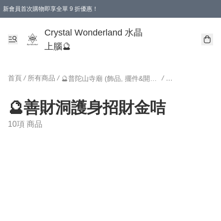
新會員首次購物即享全單 9 折優惠！
消費即享全單 9 折優惠！
Crystal Wonderland 水晶
上腦🔮
首頁
/
所有商品
/
/
🔮普陀山寺廟 (飾品, 擺件&開光加持款式)
🔮善財洞護身招財金咭
10項 商品