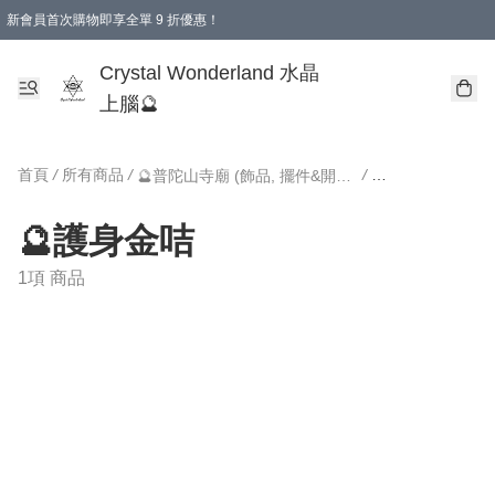
新會員首次購物即享全單 9 折優惠！
消費即享全單 9 折優惠！
Crystal Wonderland 水晶
上腦🔮
首頁
/
所有商品
/
/
🔮普陀山寺廟 (飾品, 擺件&開光加持款式)
🔮護身金咭
1項 商品