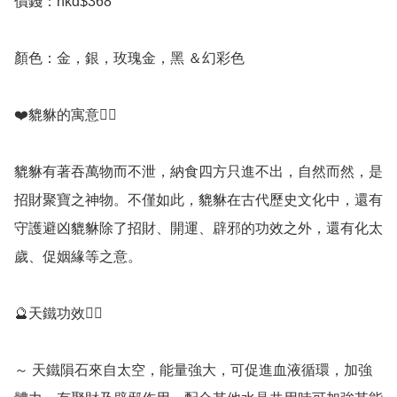
價錢：hkd$368

顏色：金，銀，玫瑰金，黑 ＆幻彩色

❤️貔貅的寓意💁‍♀️

貔貅有著吞萬物而不泄，納食四方只進不出，自然而然，是
招財聚寶之神物。不僅如此，貔貅在古代歷史文化中，還有
守護避凶貔貅除了招財、開運、辟邪的功效之外，還有化太
歲、促姻緣等之意。

🔮天鐵功效💁‍♀️

～ 天鐵隕石來自太空，能量強大，可促進血液循環，加強