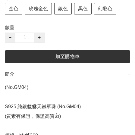
金色
玫瑰金色
銀色
黑色
幻彩色
數量
−
+
加至購物車
簡介
−
(No.GM04)

S925 純銀貔貅天鐵單珠 (No.GM04)

(質素有保證，保證高質👍)
