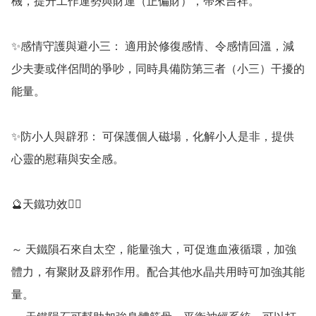
機，提升工作運勢與財運（正偏財），帶來吉祥。

✨️感情守護與避小三： 適用於修復感情、令感情回溫，減
少夫妻或伴侶間的爭吵，同時具備防第三者（小三）干擾的
能量。

✨️防小人與辟邪： 可保護個人磁場，化解小人是非，提供
心靈的慰藉與安全感。 

🔮天鐵功效💁‍♀️

～ 天鐵隕石來自太空，能量強大，可促進血液循環，加強
體力，有聚財及辟邪作用。配合其他水晶共用時可加強其能
量。
