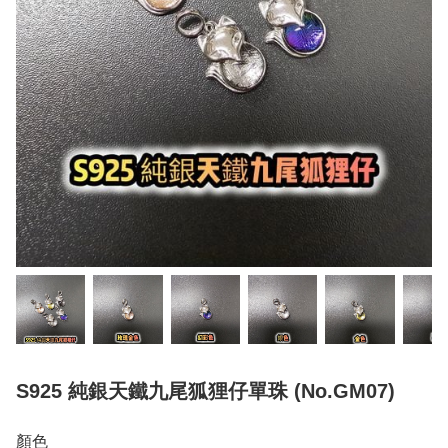
S925 純銀天鐵九尾狐狸仔單珠 (No.GM07)
顏色