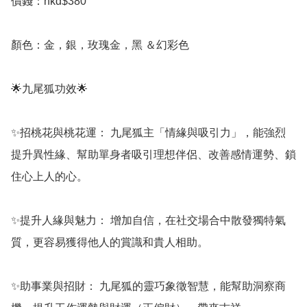
價錢：hkd$380

顏色：金，銀，玫瑰金，黑 ＆幻彩色

🌟九尾狐功效🌟

✨️招桃花與桃花運： 九尾狐主「情緣與吸引力」，能強烈
提升異性緣、幫助單身者吸引理想伴侶、改善感情運勢、鎖
住心上人的心。

✨️提升人緣與魅力： 增加自信，在社交場合中散發獨特氣
質，更容易獲得他人的賞識和貴人相助。

✨️助事業與招財： 九尾狐的靈巧象徵智慧，能幫助洞察商