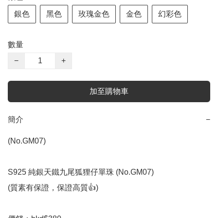
銀色
黑色
玫瑰金色
金色
幻彩色
數量
−
+
加至購物車
簡介
−
(No.GM07)

S925 純銀天鐵九尾狐狸仔單珠 (No.GM07) 

(質素有保證，保證高質👍)
