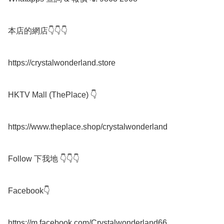
本店的網店👇👇👇

https://crystalwonderland.store

HKTV Mall (ThePlace) 👇

https://www.theplace.shop/crystalwonderland

Follow 下我地 👇👇👇

Facebook👇

https://m.facebook.com/Crystalwonderland66
