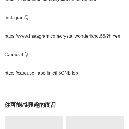
Instagram👇

https://www.instagram.com/crystal.wonderland.66/?hl=en

Carousell👇

你可能感興趣的商品