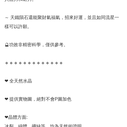
～ 天鐵隕石還能聚財氣福氣，招來好運，並且如同流星一
樣可以許願。

🔮功效非精密科學，僅供參考。

🔹️🔹️🔹️🔹️🔹️🔹️🔹️🔹️🔹️🔹️🔹️🔹️🔹️

❤ 全天然水晶

❤ 提供實物圖，絕對不會P圖加色

❤晶體方面:

冰裂，綿體，礦缺等，均為天然的證明。
