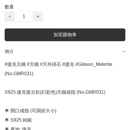
數量
−
+
加至購物車
簡介
−
#捷克天鐵 #天鐵 #天外殞石 #捷克 #Gibeon_Meterite 
(No.GMR031)

S925 捷克復古款(幻彩色)天鐵戒指 (No.GMR031)

🌟 開口戒指 (可調節大小)

🌟 S925 純銀

🌟 產地: 捷克
