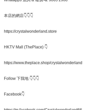
本店的網店👇👇👇

https://crystalwonderland.store

HKTV Mall (ThePlace) 👇

https://www.theplace.shop/crystalwonderland

Follow 下我地 👇👇👇

Facebook👇

https://m.facebook.com/Crystalwonderland66
