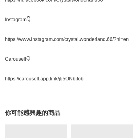
Instagram👇

https://www.instagram.com/crystal.wonderland.66/?hl=en

Carousell👇

你可能感興趣的商品