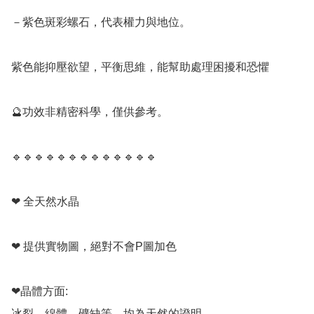
－紫色斑彩螺石，代表權力與地位。

紫色能抑壓欲望，平衡思維，能幫助處理困擾和恐懼

🔮功效非精密科學，僅供參考。

🔹️🔹️🔹️🔹️🔹️🔹️🔹️🔹️🔹️🔹️🔹️🔹️🔹️

❤ 全天然水晶

❤ 提供實物圖，絕對不會P圖加色

❤晶體方面:

冰裂，綿體，礦缺等，均為天然的證明。
