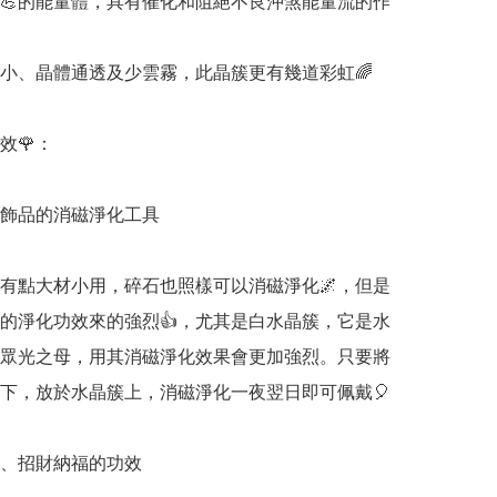
💪的能量體，具有催化和阻絕不良沖煞能量流的作
小、晶體通透及少雲霧，此晶簇更有幾道彩虹🌈

🌹：

晶飾品的消磁淨化工具

有點大材小用，碎石也照樣可以消磁淨化🌌，但是
的淨化功效來的強烈👍，尤其是白水晶簇，它是水
，眾光之母，用其消磁淨化效果會更加強烈。只要將
下，放於水晶簇上，消磁淨化一夜翌日即可佩戴🎈

邪、招財納福的功效
