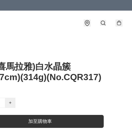
喜馬拉雅)白水晶簇
x7cm)(314g)(No.CQR317)
+
加至購物車