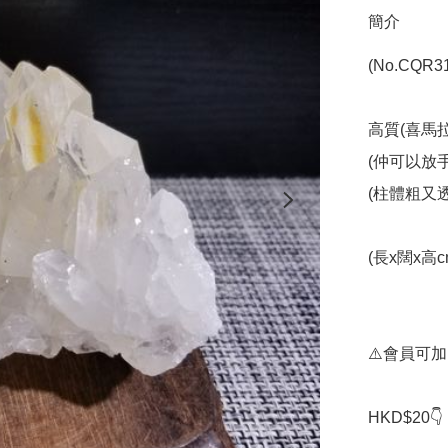
簡介
(No.CQR317
高質(喜馬拉雅)
(仲可以放手
(柱體粗又透
(長x闊x高cm
⚠️會員可加 
HKD$20👇
