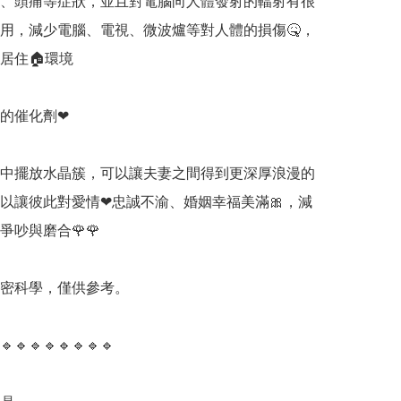
、頭痛等症狀，並且對電腦向人體發射的輻射有很
用，減少電腦、電視、微波爐等對人體的損傷🤒，
居住🏠環境

的催化劑❤

中擺放水晶簇，可以讓夫妻之間得到更深厚浪漫的
可以讓彼此對愛情❤忠誠不渝、婚姻幸福美滿🎀，減
吵與磨合🌹🌹

精密科學，僅供參考。

🔹️🔹️🔹️🔹️🔹️🔹️🔹️🔹️
