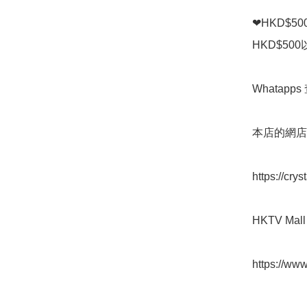
❤HKD$5
HKD$50
Whatapps 
本店的網店👇
https://cry
HKTV Mall 
https://www