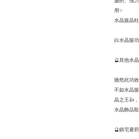
盛的、強力
用✨

水晶簇晶柱
白水晶簇功效
🔮其他水
雖然此功效
不如水晶簇
晶之王👍
水晶飾品取
🔮鎮宅避