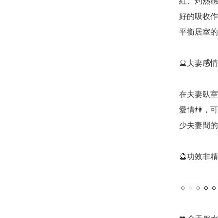
紅、灼熱感
好的吸收作
平衡居室的
🔮夫妻感情
在夫妻臥室
愛情👫，
少夫妻間的爭
🔮功效非
🔹️🔹️🔹️🔹️🔹️