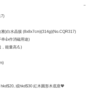
−
) 

白水晶簇 (8x8x7cm)(314g)(No.CQR317) 

串👍作消磁用途)

，能量高💪)

)

hkd$20, 或hkd$30 紅木圓形木底座💖
