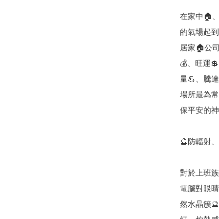
在家中🏠
的氣場起到
居家🏠公
💰、旺運
量💪、騰
場所最為常
保平安的神奇
🔮防輻射
對於上班族
電腦對眼睛
然水晶簇