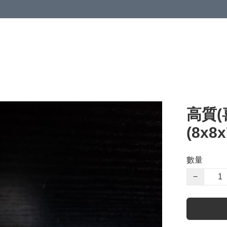
高質(
(8x8
數量
−