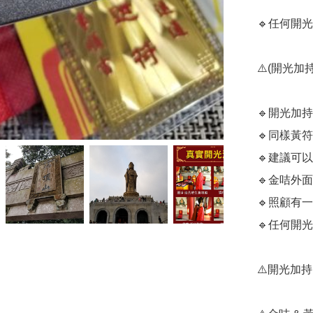
🔹️任何
⚠️(開光加持
🔹️開光
🔹️同樣
🔹️建議
🔹️金咭
🔹️照顧有
🔹️任何
⚠️開光加