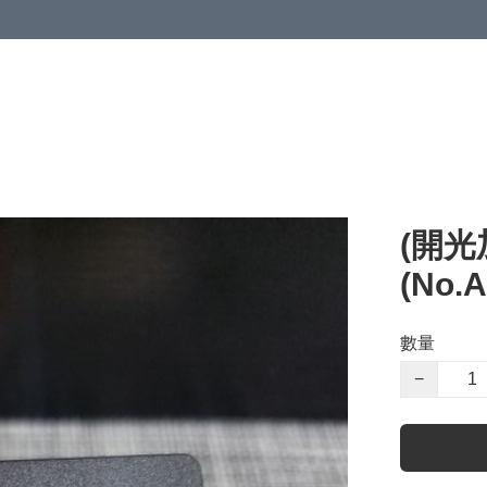
(開光
(No.
數量
−