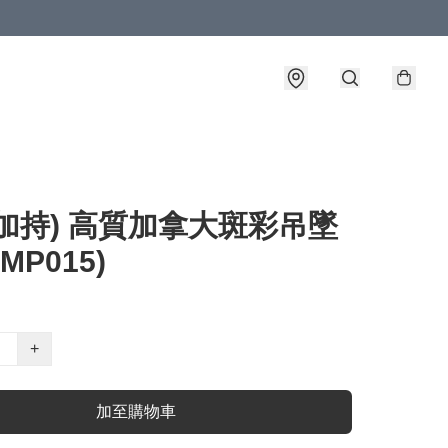
加持) 高質加拿大斑彩吊墜
AMP015)
+
加至購物車