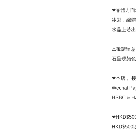
❤晶體方面:
冰裂，綿體
水晶上若出
⚠️敬請留
石呈現顏色
❤本店， 接受 
Wechat P
HSBC & Ha
❤HKD$5
HKD$50