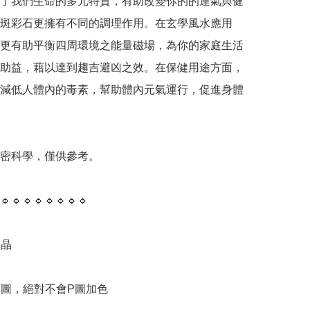
了我們生命的多元特質，有助改變你的的運氣與健
斑彩石更擁有不同的調理作用。在玄學風水應用
更有助平衡四周環境之能量磁場，為你的家庭生活
助益，藉以達到趨吉避凶之效。在保健用途方面，
減低人體內的毒素，幫助體內元氣運行，促進身體
精密科學，僅供參考。

🔹️🔹️🔹️🔹️🔹️🔹️🔹️🔹️

晶

物圖，絕對不會P圖加色
