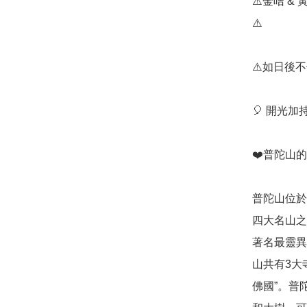
⚠️金咭 
⚠️

⚠️如日後
🎈 開光
❤️普陀山的
普陀山位於
四大名山之
著名最靈異
山共有3大
佛國”。普