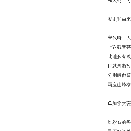
和大樹，可
歷史和由來: 
宋代時，人
上對觀音菩
此地多有觀
也就漸漸改
分別叫做普
兩座山峰構
🔮加拿大斑彩
斑彩石的每