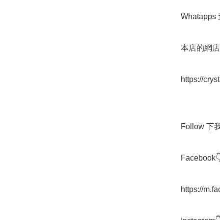
Whatapps 
本店的網店👇
https://cry
Follow 下我地
Facebook👇
https://m.