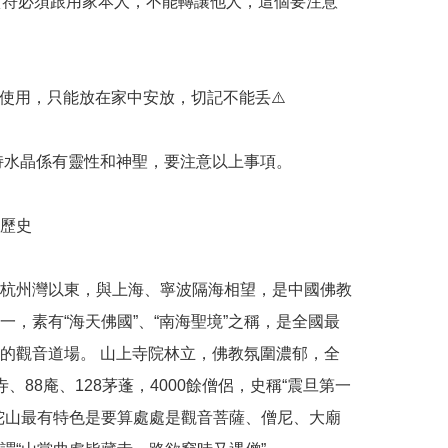
& 黃符必須跟用家本人，不能轉讓他人，這個要注意
不使用，只能放在家中安放，切記不能丢⚠️

加持水晶係有靈性和神聖，要注意以上事項。

歷史

杭州灣以東，與上海、寧波隔海相望，是中國佛教
一，素有“海天佛國”、“南海聖境”之稱，是全國最
的觀音道場。 山上寺院林立，佛教氛圍濃郁，全
寺、88庵、128茅蓬，4000餘僧侶，史稱“震旦第一
陀山最有特色是要算處處是觀音菩薩、僧尼、大廟