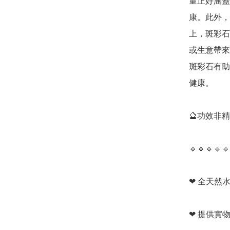
量正好涵蓋
康。此外，
上，斑彩石
或生意帶來
斑彩石有助
健康。

🔮功效非
🔹️🔹️🔹️🔹️🔹️
❤ 全天然水
❤ 提供實