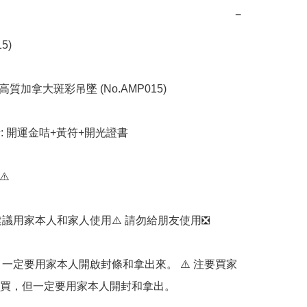
−
5)

高質加拿大斑彩吊墜 (No.AMP015)

括: 開運金咭+黃符+開光證書

️

我們建議用家本人和家人使用⚠️ 請勿給朋友使用❎️

首先，一定要用家本人開啟封條和拿出來。 ⚠️ 注要買家
買，但一定要用家本人開封和拿出。
