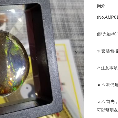
簡介
(No.AMP01
(開光加持) 
✨️ 套裝包
⚠️注意事項⚠
🔹️⚠️ 
🔹️⚠️ 
可以幫朋友