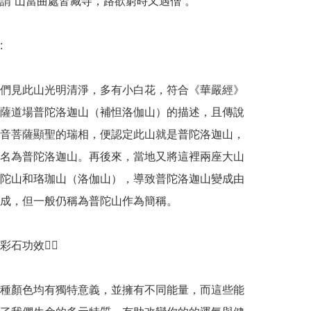
謂“山當曲處皆藏寺，路欲窮時又遇僧”。



們見此山光明清淨，多有小白花，符合《華嚴經》
薩道場普陀洛迦山（補怛洛伽山）的描述，且傳說
音菩薩顯聖的瑞相，便認定此山就是普陀洛迦山，
名為普陀洛迦山。再後來，當地又將這裡兩座大山
陀山和珞珈山（洛伽山），導致普陀洛迦山變成由
成，但一般仍稱為普陀山作為簡稱。

石功效💁‍♀️

種顏色均有獨特意義，並擁有不同能量，而這些能