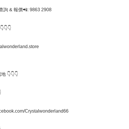
查詢 & 報價📲: 9863 2908

👇

stalwonderland.store

 👇👇👇



facebook.com/Crystalwonderland66
