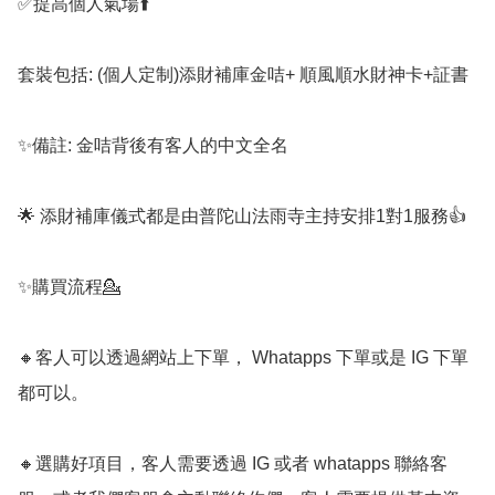
✅️提高個人氣場⬆️

套裝包括: (個人定制)添財補庫金咭+ 順風順水財神卡+証書

✨️備註: 金咭背後有客人的中文全名

🌟 添財補庫儀式都是由普陀山法雨寺主持安排1對1服務👍

✨️購買流程💁

🔸️客人可以透過網站上下單， Whatapps 下單或是 IG 下單
都可以。

🔸️選購好項目，客人需要透過 IG 或者 whatapps 聯絡客