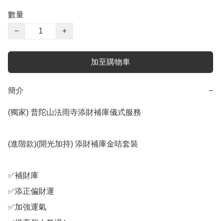
數量
−
+
加至購物車
簡介
−
(獨家) 普陀山法雨寺添財補庫儀式服務

(進階款)(開光加持) 添財補庫金咭套裝

✅️補財庫

✅️添正偏財運

✅️加強運氣
