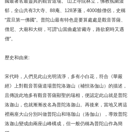
國最著名最靈異的觀音道場。 山上寺院林立，佛教氛圍濃
郁，全山共有3大寺、88庵、128茅蓬，4000餘僧侶，史稱
“震旦第一佛國”。普陀山最有特色是要算處處是觀音菩薩、
僧尼、大廟和大樹，可謂“山當曲處皆藏寺，路欲窮時又遇
僧”。

歷史和由來: 

宋代時，人們見此山光明清淨，多有小白花，符合《華嚴
經》上對觀音菩薩道場普陀洛迦山（補怛洛伽山）的描述，
且傳說此地多有觀音菩薩顯聖的瑞相，便認定此山就是普陀
洛迦山，也就漸漸改名為普陀洛迦山。再後來，當地又將這
裡兩座大山分別叫做普陀山和珞珈山（洛伽山），導致普陀
洛迦山變成由兩座山峰構成，但一般仍稱為普陀山作為簡