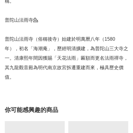
稱。

普陀山法雨寺💁

普陀山法雨寺（俗稱後寺）始建於明萬曆八年（1580
年），初名「海潮庵」，歷經明清擴建，為普陀山三大寺之
一。清康熙年間因獲賜「天花法雨」匾額而更名法雨禪寺，
其九龍觀音殿為明代南京故宮拆遷重建而來，極具歷史價
值。 
你可能感興趣的商品