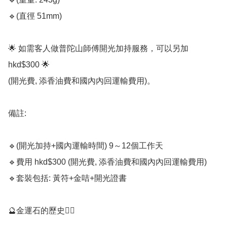
🔹️(直徑 51mm)

🌟 如需客人做普陀山師傅開光加持服務，可以另加 
hkd$300 🌟

(開光費, 添香油費和國內內回運輸費用)。

備註: 

🔹️(開光加持+國內運輸時間) 9～12個工作天

🔹️費用 hkd$300 (開光費, 添香油費和國內內回運輸費用)

🔹️套裝包括: 黃符+金咭+開光證書

🔮金運石的歷史💁‍♀️
