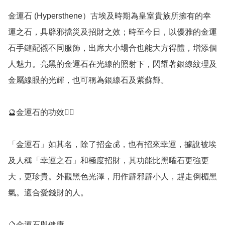
金運石 (Hypersthene）古埃及時期為皇室貴族所擁有的幸
運之石，具辟邪擋災及招財之效；時至今日，以優雅的金運
石手鏈配襯不同服飾，出席大小場合也能大方得體，增添個
人魅力。亮黑的金運石在光線的照射下，閃耀著銀線紋理及
金屬線眼的光輝，也可稱為銀線石及紫蘇輝。

🔮金運石的功效💁‍♀️

「金運石」如其名，除了招金💰，也有招來幸運，據說被埃
及人稱「幸運之石」和極度招財，其功能比黑曜石更強更
大，更珍貴。外觀黑色光澤，用作辟邪辟小人，趕走倒楣黑
氣。適合愛錢財的人。

🔮金運石與健康
