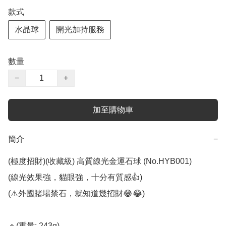
款式
水晶球
開光加持服務
數量
−
+
加至購物車
簡介
−
(極度招財)(收藏級) 高質線光金運石球 (No.HYB001)

(線光效果強，貓眼強，十分有質感👍)

(⚠️外國賭場禁石，就知道幾招財😂😂)

🔹️(重量: 243g)
