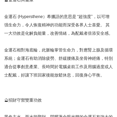
金運石 (Hypersthene）希臘語的意思是 “超強度"，以可增
强生命力，令人恢復精神的功能而深受各界人士喜愛。 其
一大功效是化解負能量，改善情緒，為配戴者倍添安全感。

金運石相對海底輪，此脈輪掌管生命力，對應腎上腺及循環
系統；金運石有助消除疲勞、舒緩腰痛及坐骨神經痛，特別
適合從事創意產業、長時間於電腦桌前工作及用腦過度或人
士配戴，好讓下班回家後能放鬆休息，回復身心平衡。

🔮招財守禦雙重功效

黑色主水，而水能聚財。閃耀著金眼光輝的金運石有強大的