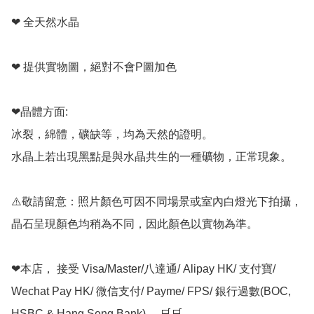
❤ 全天然水晶

❤ 提供實物圖，絕對不會P圖加色

❤晶體方面:

冰裂，綿體，礦缺等，均為天然的證明。

水晶上若出現黑點是與水晶共生的一種礦物，正常現象。

⚠️敬請留意：照片顏色可因不同場景或室內白燈光下拍攝，
晶石呈現顏色均稍為不同，因此顏色以實物為準。

❤本店， 接受 Visa/Master/八達通/ Alipay HK/ 支付寶/ 
Wechat Pay HK/ 微信支付/ Payme/ FPS/ 銀行過數(BOC, 
HSBC & Hang Seng Bank)。 🛒🛒
