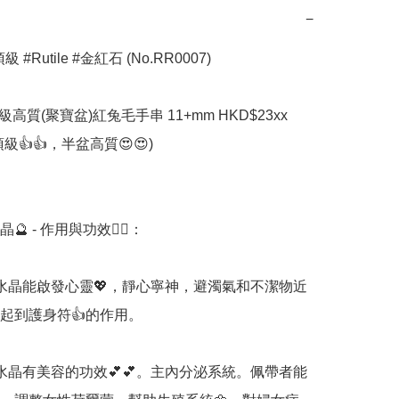
−
 #Rutile #金紅石 (No.RR0007)

級高質(聚寶盆)紅兔毛手串 11+mm HKD$23xx

級👍👍，半盆高質😍😍)

🔮 - 作用與功效💁‍♀️：

水晶能啟發心靈💖，靜心寧神，避濁氣和不潔物近
起到護身符👍的作用。

水晶有美容的功效💕💕。主內分泌系統。佩帶者能