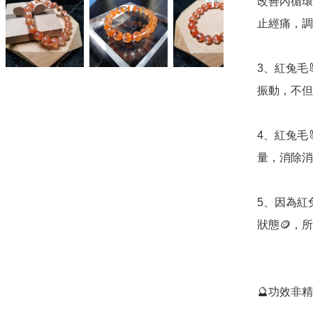
改善內循環
止經痛，調
3、紅兔毛
振動，不但
4、紅兔毛
量，消除消
5、因為紅
狀態🪙，所
🔮功效非