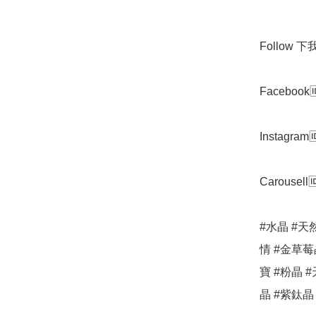
Follow 下我地
Facebook
Instagram🆔
Carousell🆔
#水晶 #天
情 #金草莓晶
寶 #粉晶 