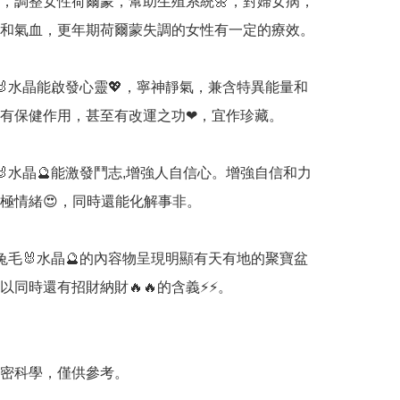
，調整女性荷爾蒙，幫助生殖系統🌼，對婦女病，
和氣血，更年期荷爾蒙失調的女性有一定的療效。

🐰水晶能啟發心靈💖，寧神靜氣，兼含特異能量和
有保健作用，甚至有改運之功❤，宜作珍藏。

🐰水晶🔮能激發鬥志,增強人自信心。增強自信和力
極情緒😍，同時還能化解事非。

兔毛🐰水晶🔮的內容物呈現明顯有天有地的聚寶盆
以同時還有招財納財🔥🔥的含義⚡⚡。

精密科學，僅供參考。
