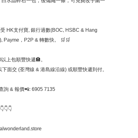
: 白水晶碎石一包，後備繩一條，可免費改手圍一
 HK支付寶, 銀行過數(BOC, HSBC & Hang 
k), Payme，P2P & 轉數快。 🛒🛒

00以上包順豐快遞🏣。

0以下面交 (荃灣線 & 港島線沿線) 或順豐快遞到付。

查詢 & 報價📲: 6905 7135

👇

stalwonderland.store
