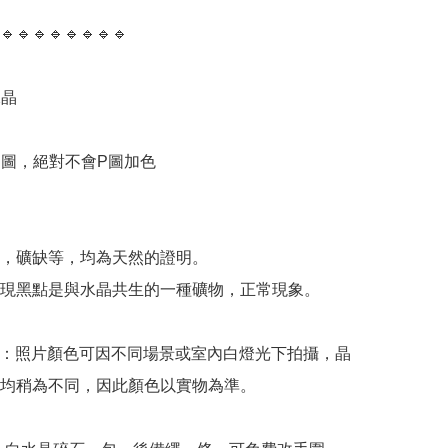
🔹️🔹️🔹️🔹️🔹️🔹️🔹️🔹️

晶

物圖，絕對不會P圖加色



，礦缺等，均為天然的證明。

現黑點是與水晶共生的一種礦物，正常現象。

意：照片顏色可因不同場景或室內白燈光下拍攝，晶
均稍為不同，因此顏色以實物為準。
