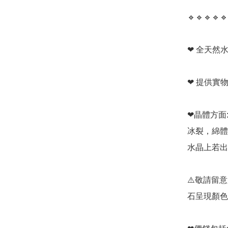
🔹️🔹️🔹️🔹️🔹️
❤ 全天然水
❤ 提供實
❤晶體方面:
冰裂，綿體
水晶上若出
⚠️敬請留
石呈現顏色