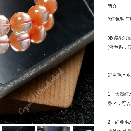
簡介
#紅兔毛 #頂級
(收藏級) 頂
(淺色系，頂
紅兔毛🐰水晶
1、天然紅
身🌌，可以
2、紅兔毛