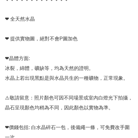
❤ 全天然水晶

❤ 提供實物圖，絕對不會P圖加色

❤晶體方面:

冰裂，綿體，礦缺等，均為天然的證明。

水晶上若出現黑點是與水晶共生的一種礦物，正常現象。

⚠️敬請留意：照片顏色可因不同場景或室內白燈光下拍攝，
晶石呈現顏色均稍為不同，因此顏色以實物為準。

❤價錢包括: 白水晶碎石一包，後備繩一條，可免費改手圍
一次。
