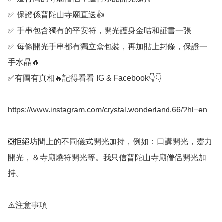
✅️ 保證係普陀山寺廟直送👍

✅️ 手串包含獨有的平安符，開光護身金咭和証書一張

✅️ 每條開光手串都有獨立盒包裝，再加貼上封條，保證一
手水晶🔥

✅️有圖有真相🔥記得看看 IG & Facebook👇👇

https://www.instagram.com/crystal.wonderland.66/?hl=en

❎️拒絕坊間上的不同儀式開光加持，例如：口講開光，靈力
開光，＆寺廟燒符開光等。我只信普陀山寺廟僧侶開光加
持。

⚠️注意事項
