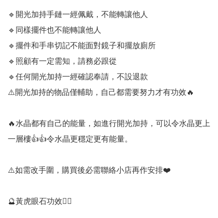
🔹️開光加持手鏈一經佩戴，不能轉讓他人

🔹️同樣擺件也不能轉讓他人

🔹️擺件和手串切記不能面對鏡子和擺放廁所

🔹️照顧有一定需知，請務必跟從

🔹️任何開光加持一經確認奉請，不設退款

⚠️開光加持的物品僅輔助，自己都需要努力才有功效🔥

🔥水晶都有自己的能量，如進行開光加持，可以令水晶更上
一層樓👍👍令水晶更穩定更有能量。

⚠️如需改手圍，購買後必需聯絡小店再作安排❤️

🔮黃虎眼石功效💁‍♀️
