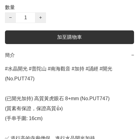
數量
−
+
加至購物車
簡介
−
#水晶開光 #普陀山 #南海觀音 #加持 #誦經 #開光 
(No.PUT747)

(已開光加持) 高質黃虎眼石 8+mm (No.PUT747)

(質素有保證，保證高質👍)

(手串手圍: 16cm)

✅️ 道行高的寺廟僧侶，進行水晶開光加持
