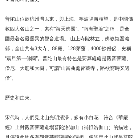
普陀山位於杭州灣以東，與上海、寧波隔海相望，是中國佛
教四大名山之一，素有“海天佛國”、“南海聖境”之稱，是全
國最著名最靈異的觀音道場。 山上寺院林立，佛教氛圍濃
郁，全山共有3大寺、88庵、128茅蓬，4000餘僧侶，史稱
“震旦第一佛國”。普陀山最有特色是要算處處是觀音菩薩、
僧尼、大廟和大樹，可謂“山當曲處皆藏寺，路欲窮時又遇
僧”。

歷史和由來: 

宋代時，人們見此山光明清淨，多有小白花，符合《華嚴
經》上對觀音菩薩道場普陀洛迦山（補怛洛伽山）的描述，
且傳說此地多有觀音菩薩顯聖的瑞相，便認定此山就是普陀