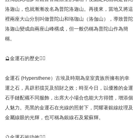
洛迦山，也就漸漸改名為普陀洛迦山。再後來，當地又將這
裡兩座大山分別叫做普陀山和珞珈山（洛伽山），導致普陀
洛迦山變成由兩座山峰構成，但一般仍稱為普陀山作為簡
稱。

🔮金運石的歷史💁‍♀️

金運石 (Hypersthene）古埃及時期為皇室貴族所擁有的幸
運之石，具辟邪擋災及招財之效；時至今日，以優雅的金運
石手鏈配襯不同服飾，出席大小場合也能大方得體，增添個
人魅力。亮黑的金運石在光線的照射下，閃耀著銀線紋理及
金屬線眼的光輝，也可稱為銀線石及紫蘇輝。

🔮金運石的功效💁‍♀️
