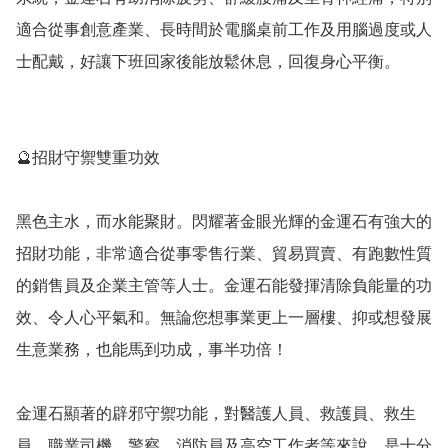
適合從事創意產業、長時間於電腦桌前工作及用腦過度或人
士配戴，好讓下班回家後能放鬆休息，回復身心平衡。

🔮招財守禦雙重功效

黑色主水，而水能聚財。閃耀著金眼光輝的金運石有強大的
招財功能，非常適合從事零售行業、貿易買賣、有跑數性質
的銷售員及企業主管等人士。金運石能發揮清除負能量的功
效、令人心平氣和。無論您想事業更上一層樓、抑或想發展
生意業務，也能馬到功成，事半功倍！

金運石顯著的辟邪守禦功能，對醫護人員、救護員、救生
員、職業司機、警察、消防員及高空工作者等來說，是十分