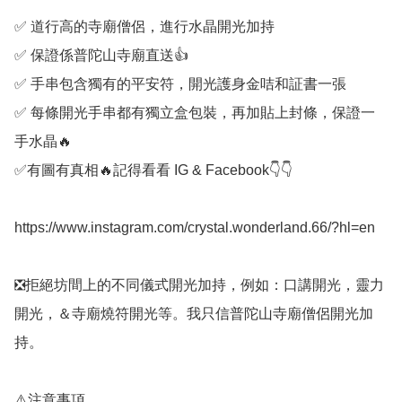
✅️ 道行高的寺廟僧侶，進行水晶開光加持

✅️ 保證係普陀山寺廟直送👍

✅️ 手串包含獨有的平安符，開光護身金咭和証書一張

✅️ 每條開光手串都有獨立盒包裝，再加貼上封條，保證一
手水晶🔥

✅️有圖有真相🔥記得看看 IG & Facebook👇👇

https://www.instagram.com/crystal.wonderland.66/?hl=en

❎️拒絕坊間上的不同儀式開光加持，例如：口講開光，靈力
開光，＆寺廟燒符開光等。我只信普陀山寺廟僧侶開光加
持。

⚠️注意事項
