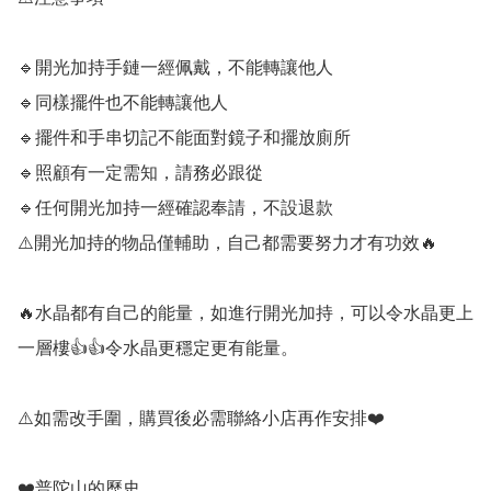
🔹️開光加持手鏈一經佩戴，不能轉讓他人

🔹️同樣擺件也不能轉讓他人

🔹️擺件和手串切記不能面對鏡子和擺放廁所

🔹️照顧有一定需知，請務必跟從

🔹️任何開光加持一經確認奉請，不設退款

⚠️開光加持的物品僅輔助，自己都需要努力才有功效🔥

🔥水晶都有自己的能量，如進行開光加持，可以令水晶更上
一層樓👍👍令水晶更穩定更有能量。

⚠️如需改手圍，購買後必需聯絡小店再作安排❤️

❤️普陀山的歷史
