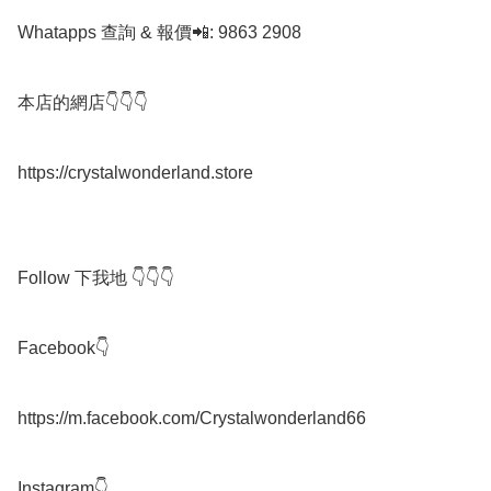
Whatapps 查詢 & 報價📲: 9863 2908

本店的網店👇👇👇

https://crystalwonderland.store

Follow 下我地 👇👇👇

Facebook👇

https://m.facebook.com/Crystalwonderland66

Instagram👇
