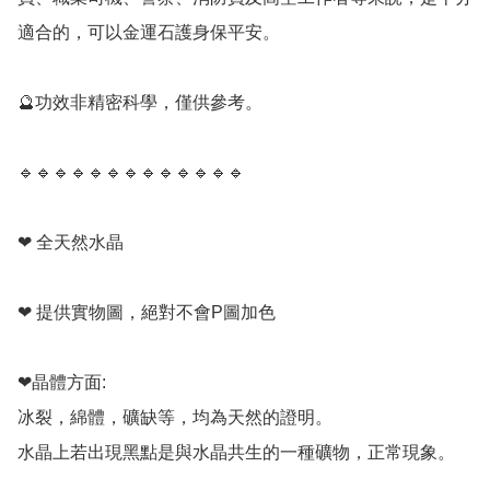
適合的，可以金運石護身保平安。

🔮功效非精密科學，僅供參考。

🔹️🔹️🔹️🔹️🔹️🔹️🔹️🔹️🔹️🔹️🔹️🔹️🔹️

❤ 全天然水晶

❤ 提供實物圖，絕對不會P圖加色

❤晶體方面:

冰裂，綿體，礦缺等，均為天然的證明。

水晶上若出現黑點是與水晶共生的一種礦物，正常現象。
