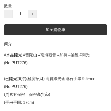
數量
−
+
加至購物車
簡介
−
#水晶開光 #普陀山 #南海觀音 #加持 #誦經 #開光 
(No.PUT276)

(已開光加持)(極度招財) 高質線光金運石手串 9.5+mm 
(No.PUT276)

(質素有保證，保證高質👍)

(手串手圍: 17cm)
