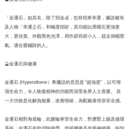
「金運石」如其名，除了招金💰，也有招來幸運，據說被埃
及人稱「幸運之石」和極度招財，其功能比黑曜石更強更
大，更珍貴。外觀黑色光澤，用作辟邪辟小人，趕走倒楣黑
氣。適合愛錢財的人。

🔮金運石與健康

金運石 (Hypersthene）希臘語的意思是 “超強度"，以可增
强生命力，令人恢復精神的功能而深受各界人士喜愛。 其
一大功效是化解負能量，改善情緒，為配戴者倍添安全感。

金運石相對海底輪，此脈輪掌管生命力，對應腎上腺及循環
系統；金運石有助消除疲勞、舒緩腰痛及坐骨神經痛，特別