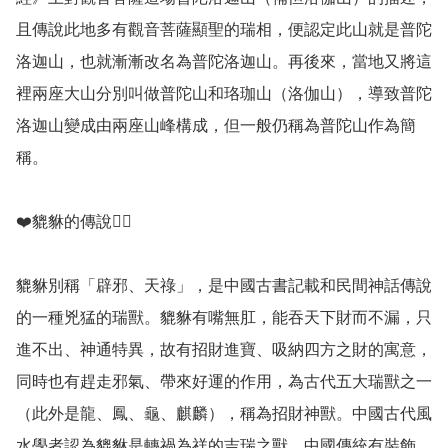
且傳說此地多有觀音菩薩顯聖的瑞相，便認定此山就是普陀
洛迦山，也就漸漸改名為普陀洛迦山。再後來，當地又將這
裡兩座大山分別叫做普陀山和珞珈山（洛伽山），導致普陀
洛迦山變成由兩座山峰構成，但一般仍稱為普陀山作為簡
稱。

❤️貔貅的傳說💁‍♀️

貔貅別稱「辟邪、天祿」，是中國古書記載和民間神話傳說
的一種兇猛的瑞獸。貔貅有嘴無肛，能吞天下財而不漏，只
進不出、神通特異，故有招財進寶、吸納四方之財的寓意，
同時也有趕走邪氣、帶來好運的作用，為古代五大瑞獸之一
（此外是龍、鳳、龜、麒麟），稱為招財神獸。中國古代風
水學者認為貔貅是轉禍為祥的吉瑞之獸。中國傳統有裝飾