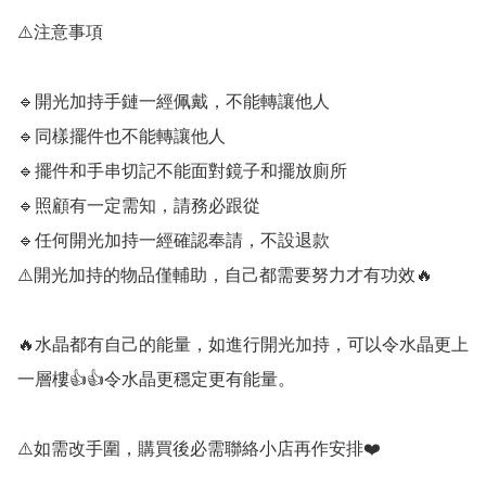
⚠️注意事項

🔹️開光加持手鏈一經佩戴，不能轉讓他人

🔹️同樣擺件也不能轉讓他人

🔹️擺件和手串切記不能面對鏡子和擺放廁所

🔹️照顧有一定需知，請務必跟從

🔹️任何開光加持一經確認奉請，不設退款

⚠️開光加持的物品僅輔助，自己都需要努力才有功效🔥

🔥水晶都有自己的能量，如進行開光加持，可以令水晶更上
一層樓👍👍令水晶更穩定更有能量。

⚠️如需改手圍，購買後必需聯絡小店再作安排❤️
