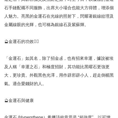
石手鏈配襯不同服飾，出席大小場合也能大方得體，增添個
人魅力。亮黑的金運石在光線的照射下，閃耀著銀線紋理及
金屬線眼的光輝，也可稱為銀線石及紫蘇輝。

🔮金運石的功效💁‍♀️

「金運石」如其名，除了招金💰，也有招來幸運，據說被埃
及人稱「幸運之石」和極度招財，其功能比黑曜石更強更
大，更珍貴。外觀黑色光澤，用作辟邪辟小人，趕走倒楣黑
氣。適合愛錢財的人。

🔮金運石與健康

金運石 (Hypersthene）希臘語的意思是 “超強度"，以可增