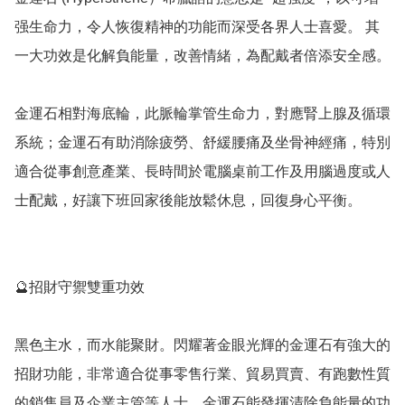
强生命力，令人恢復精神的功能而深受各界人士喜愛。 其
一大功效是化解負能量，改善情緒，為配戴者倍添安全感。

金運石相對海底輪，此脈輪掌管生命力，對應腎上腺及循環
系統；金運石有助消除疲勞、舒緩腰痛及坐骨神經痛，特別
適合從事創意產業、長時間於電腦桌前工作及用腦過度或人
士配戴，好讓下班回家後能放鬆休息，回復身心平衡。

🔮招財守禦雙重功效

黑色主水，而水能聚財。閃耀著金眼光輝的金運石有強大的
招財功能，非常適合從事零售行業、貿易買賣、有跑數性質
的銷售員及企業主管等人士。金運石能發揮清除負能量的功