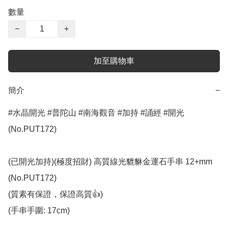
數量
−
+
加至購物車
簡介
−
#水晶開光 #普陀山 #南海觀音 #加持 #誦經 #開光 
(No.PUT172)

(已開光加持)(極度招財) 高質線光貔貅金運石手串 12+mm 
(No.PUT172)

(質素有保證，保證高質👍)

(手串手圍: 17cm)
