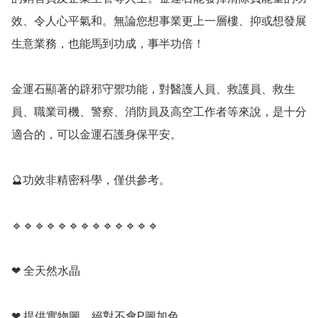
效、令人心平氣和。無論您想事業更上一層樓、抑或想發展
生意業務，也能馬到功成，事半功倍！

金運石顯著的辟邪守禦功能，對醫護人員、救護員、救生
員、職業司機、警察、消防員及高空工作者等來說，是十分
適合的，可以金運石護身保平安。

🔮功效非精密科學，僅供參考。

🔹️🔹️🔹️🔹️🔹️🔹️🔹️🔹️🔹️🔹️🔹️🔹️🔹️

❤ 全天然水晶

❤ 提供實物圖，絕對不會P圖加色
