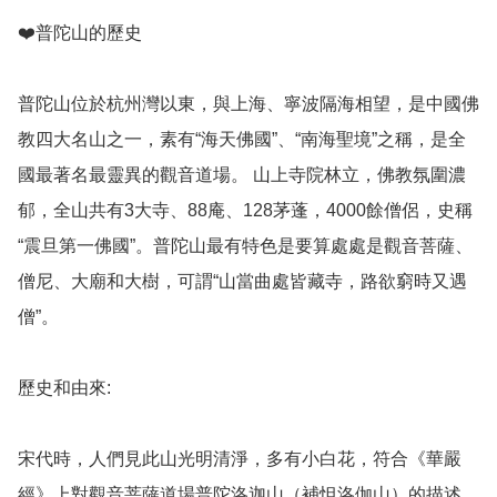
❤️普陀山的歷史

普陀山位於杭州灣以東，與上海、寧波隔海相望，是中國佛
教四大名山之一，素有“海天佛國”、“南海聖境”之稱，是全
國最著名最靈異的觀音道場。 山上寺院林立，佛教氛圍濃
郁，全山共有3大寺、88庵、128茅蓬，4000餘僧侶，史稱
“震旦第一佛國”。普陀山最有特色是要算處處是觀音菩薩、
僧尼、大廟和大樹，可謂“山當曲處皆藏寺，路欲窮時又遇
僧”。

歷史和由來: 

宋代時，人們見此山光明清淨，多有小白花，符合《華嚴
經》上對觀音菩薩道場普陀洛迦山（補怛洛伽山）的描述，