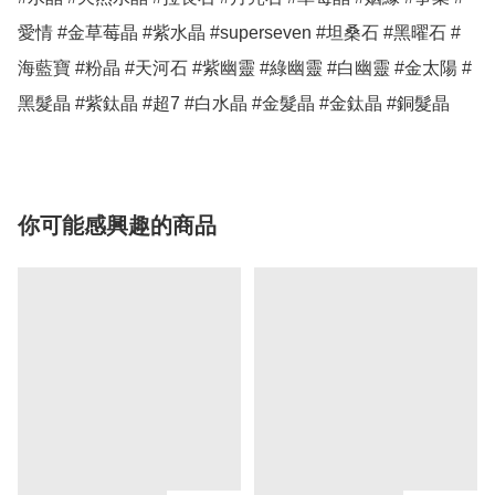
愛情 #金草莓晶 #紫水晶 #superseven #坦桑石 #黑曜石 #
海藍寶 #粉晶 #天河石 #紫幽靈 #綠幽靈 #白幽靈 #金太陽 #
你可能感興趣的商品