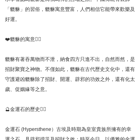
「貔貅」的習俗，貔貅寓意豐富，人們相信它能帶來歡樂及
好運。

❤️貔貅的寓意💁‍♀️

貔貅有著吞萬物而不泄，納食四方只進不出，自然而然，是
招財聚寶之神物。不僅如此，貔貅在古代歷史文化中，還有
守護避凶貔貅除了招財、開運、辟邪的功效之外，還有化太
歲、促姻緣等之意。

🔮金運石的歷史💁‍♀️

金運石 (Hypersthene）古埃及時期為皇室貴族所擁有的幸
運之石，具辟邪擋災及招財之效；時至今日，以優雅的金運