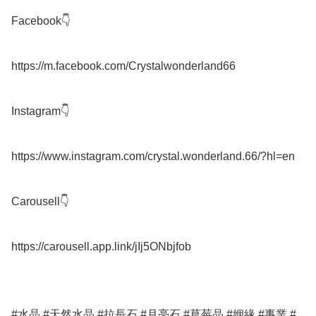
Facebook👇

https://m.facebook.com/Crystalwonderland66

Instagram👇

https://www.instagram.com/crystal.wonderland.66/?hl=en

Carousell👇

https://carousell.app.link/jIj5ONbjfob

#水晶 #天然水晶 #拉長石 #月亮石 #草莓晶 #姻緣 #事業 #