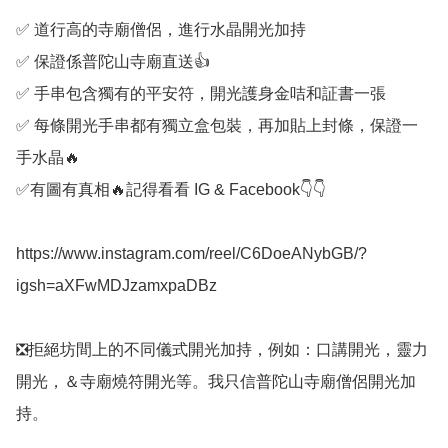
✅️ 道行高的寺廟僧侶，進行水晶開光加持

✅️ 保證係普陀山寺廟直送👍

✅️ 手串包含獨有的平安符，開光護身金咭和証書一張

✅️ 每條開光手串都有獨立盒包裝，再加貼上封條，保證一
手水晶🔥

✅️有圖有真相🔥記得看看 IG & Facebook👇👇

https://www.instagram.com/reel/C6DoeANybGB/?
igsh=aXFwMDJzamxpaDBz

❎️拒絕坊間上的不同儀式開光加持，例如：口講開光，靈力
開光，＆寺廟燒符開光等。我只信普陀山寺廟僧侶開光加
持。
