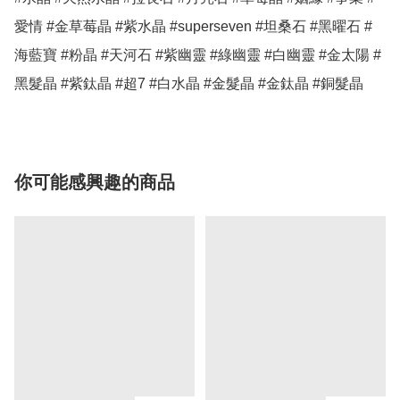
愛情 #金草莓晶 #紫水晶 #superseven #坦桑石 #黑曜石 #
海藍寶 #粉晶 #天河石 #紫幽靈 #綠幽靈 #白幽靈 #金太陽 #
你可能感興趣的商品