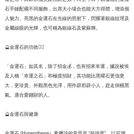
石手鏈配襯不同服飾，出席大小場合也能大方得體，增添個
人魅力。亮黑的金運石在光線的照射下，閃耀著銀線紋理及
金屬線眼的光輝，也可稱為銀線石及紫蘇輝。

🔮金運石的功效💁‍♀️

「金運石」如其名，除了招金💰，也有招來幸運，據說被埃
及人稱「幸運之石」和極度招財，其功能比黑曜石更強更
大，更珍貴。外觀黑色光澤，用作辟邪辟小人，趕走倒楣黑
氣。適合愛錢財的人。

🔮金運石與健康

金運石 (Hypersthene）希臘語的意思是 “超強度"，以可增