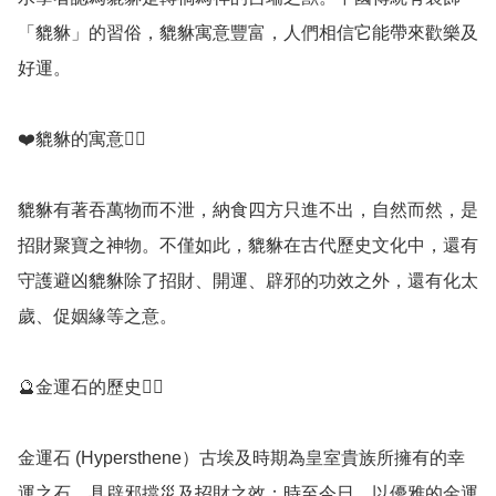
「貔貅」的習俗，貔貅寓意豐富，人們相信它能帶來歡樂及
好運。

❤️貔貅的寓意💁‍♀️

貔貅有著吞萬物而不泄，納食四方只進不出，自然而然，是
招財聚寶之神物。不僅如此，貔貅在古代歷史文化中，還有
守護避凶貔貅除了招財、開運、辟邪的功效之外，還有化太
歲、促姻緣等之意。

🔮金運石的歷史💁‍♀️

金運石 (Hypersthene）古埃及時期為皇室貴族所擁有的幸
運之石，具辟邪擋災及招財之效；時至今日，以優雅的金運