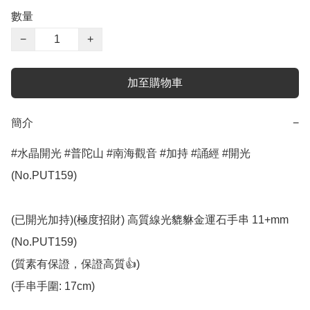
數量
−
+
加至購物車
簡介
−
#水晶開光 #普陀山 #南海觀音 #加持 #誦經 #開光 
(No.PUT159)

(已開光加持)(極度招財) 高質線光貔貅金運石手串 11+mm 
(No.PUT159)

(質素有保證，保證高質👍)

(手串手圍: 17cm)
