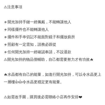
⚠️注意事項

🔹️開光加持手鏈一經佩戴，不能轉讓他人

🔹️同樣擺件也不能轉讓他人

🔹️擺件和手串切記不能面對鏡子和擺放廁所

🔹️照顧有一定需知，請務必跟從

🔹️任何開光加持一經確認奉請，不設退款

⚠️開光加持的物品僅輔助，自己都需要努力才有功效🔥

🔥水晶都有自己的能量，如進行開光加持，可以令水晶更上
一層樓👍👍令水晶更穩定更有能量。

⚠️如需改手圍，購買後必需聯絡小店再作安排❤️
