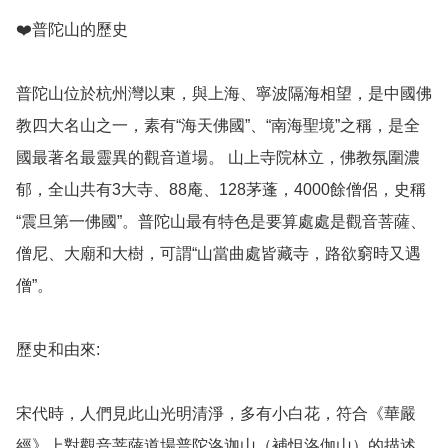
❤️普陀山的歷史

普陀山位於杭州灣以東，與上海、寧波隔海相望，是中國佛
教四大名山之一，素有“海天佛國”、“南海聖境”之稱，是全
國最著名最靈異的觀音道場。 山上寺院林立，佛教氛圍濃
郁，全山共有3大寺、88庵、128茅蓬，4000餘僧侶，史稱
“震旦第一佛國”。普陀山最有特色是要算處處是觀音菩薩、
僧尼、大廟和大樹，可謂“山當曲處皆藏寺，路欲窮時又遇
僧”。

歷史和由來: 

宋代時，人們見此山光明清淨，多有小白花，符合《華嚴
經》上對觀音菩薩道場普陀洛迦山（補怛洛伽山）的描述，