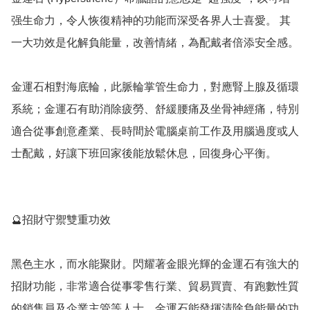
强生命力，令人恢復精神的功能而深受各界人士喜愛。 其
一大功效是化解負能量，改善情緒，為配戴者倍添安全感。

金運石相對海底輪，此脈輪掌管生命力，對應腎上腺及循環
系統；金運石有助消除疲勞、舒緩腰痛及坐骨神經痛，特別
適合從事創意產業、長時間於電腦桌前工作及用腦過度或人
士配戴，好讓下班回家後能放鬆休息，回復身心平衡。

🔮招財守禦雙重功效

黑色主水，而水能聚財。閃耀著金眼光輝的金運石有強大的
招財功能，非常適合從事零售行業、貿易買賣、有跑數性質
的銷售員及企業主管等人士。金運石能發揮清除負能量的功