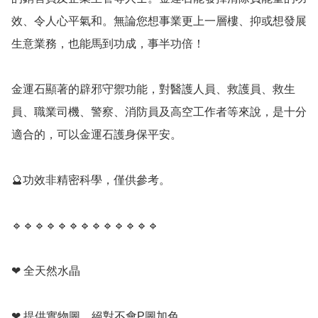
效、令人心平氣和。無論您想事業更上一層樓、抑或想發展
生意業務，也能馬到功成，事半功倍！

金運石顯著的辟邪守禦功能，對醫護人員、救護員、救生
員、職業司機、警察、消防員及高空工作者等來說，是十分
適合的，可以金運石護身保平安。

🔮功效非精密科學，僅供參考。

🔹️🔹️🔹️🔹️🔹️🔹️🔹️🔹️🔹️🔹️🔹️🔹️🔹️

❤ 全天然水晶

❤ 提供實物圖，絕對不會P圖加色
