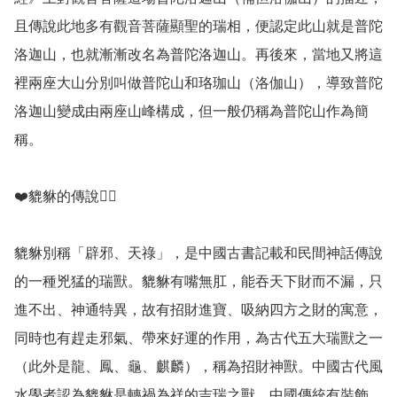
且傳說此地多有觀音菩薩顯聖的瑞相，便認定此山就是普陀
洛迦山，也就漸漸改名為普陀洛迦山。再後來，當地又將這
裡兩座大山分別叫做普陀山和珞珈山（洛伽山），導致普陀
洛迦山變成由兩座山峰構成，但一般仍稱為普陀山作為簡
稱。

❤️貔貅的傳說💁‍♀️

貔貅別稱「辟邪、天祿」，是中國古書記載和民間神話傳說
的一種兇猛的瑞獸。貔貅有嘴無肛，能吞天下財而不漏，只
進不出、神通特異，故有招財進寶、吸納四方之財的寓意，
同時也有趕走邪氣、帶來好運的作用，為古代五大瑞獸之一
（此外是龍、鳳、龜、麒麟），稱為招財神獸。中國古代風
水學者認為貔貅是轉禍為祥的吉瑞之獸。中國傳統有裝飾