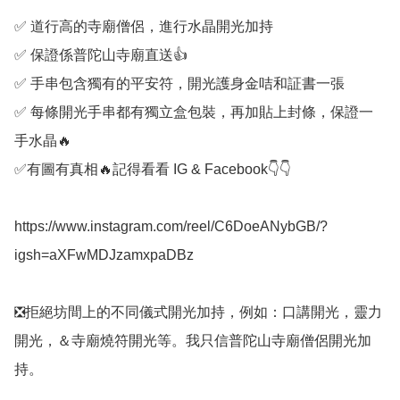
✅️ 道行高的寺廟僧侶，進行水晶開光加持

✅️ 保證係普陀山寺廟直送👍

✅️ 手串包含獨有的平安符，開光護身金咭和証書一張

✅️ 每條開光手串都有獨立盒包裝，再加貼上封條，保證一
手水晶🔥

✅️有圖有真相🔥記得看看 IG & Facebook👇👇

https://www.instagram.com/reel/C6DoeANybGB/?
igsh=aXFwMDJzamxpaDBz

❎️拒絕坊間上的不同儀式開光加持，例如：口講開光，靈力
開光，＆寺廟燒符開光等。我只信普陀山寺廟僧侶開光加
持。
