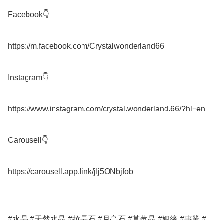
Facebook👇

https://m.facebook.com/Crystalwonderland66

Instagram👇

https://www.instagram.com/crystal.wonderland.66/?hl=en

Carousell👇

https://carousell.app.link/jIj5ONbjfob

#水晶 #天然水晶 #拉長石 #月亮石 #草莓晶 #姻緣 #事業 #