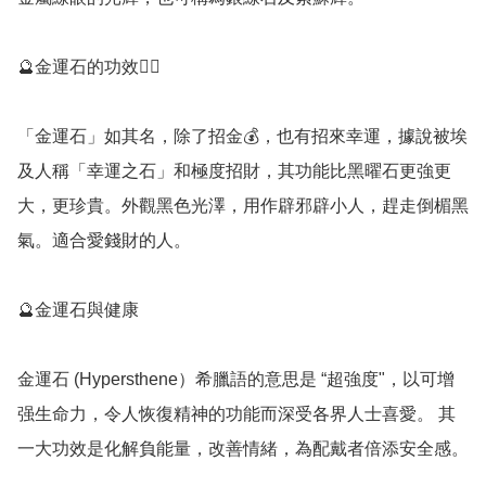
🔮金運石的功效💁‍♀️

「金運石」如其名，除了招金💰，也有招來幸運，據說被埃
及人稱「幸運之石」和極度招財，其功能比黑曜石更強更
大，更珍貴。外觀黑色光澤，用作辟邪辟小人，趕走倒楣黑
氣。適合愛錢財的人。

🔮金運石與健康

金運石 (Hypersthene）希臘語的意思是 “超強度"，以可增
强生命力，令人恢復精神的功能而深受各界人士喜愛。 其
一大功效是化解負能量，改善情緒，為配戴者倍添安全感。
