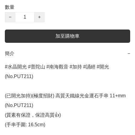
數量
−
+
加至購物車
簡介
−
#水晶開光 #普陀山 #南海觀音 #加持 #誦經 #開光 
(No.PUT211)

(已開光加持)(極度招財) 高質天鐵線光金運石手串 11+mm 
(No.PUT211)

(質素有保證，保證高質👍)

(手串手圍: 16.5cm)
