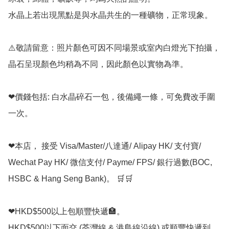
水晶上若出現黑點是與水晶共生的一種礦物，正常現象。

⚠️敬請留意：照片顏色可因不同場景或室內白燈光下拍攝，
晶石呈現顏色均稍為不同，因此顏色以實物為準。

❤價錢包括: 白水晶碎石一包，後備繩一條，可免費改手圍
一次。

❤本店， 接受 Visa/Master/八達通/ Alipay HK/ 支付寶/ 
Wechat Pay HK/ 微信支付/ Payme/ FPS/ 銀行過數(BOC, 
HSBC & Hang Seng Bank)。 🛒🛒

❤HKD$500以上包順豐快遞🏣。

HKD$500以下面交 (荃灣線 & 港島線沿線) 或順豐快遞到