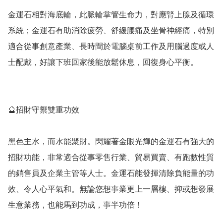
金運石相對海底輪，此脈輪掌管生命力，對應腎上腺及循環
系統；金運石有助消除疲勞、舒緩腰痛及坐骨神經痛，特別
適合從事創意產業、長時間於電腦桌前工作及用腦過度或人
士配戴，好讓下班回家後能放鬆休息，回復身心平衡。

🔮招財守禦雙重功效

黑色主水，而水能聚財。閃耀著金眼光輝的金運石有強大的
招財功能，非常適合從事零售行業、貿易買賣、有跑數性質
的銷售員及企業主管等人士。金運石能發揮清除負能量的功
效、令人心平氣和。無論您想事業更上一層樓、抑或想發展
生意業務，也能馬到功成，事半功倍！
