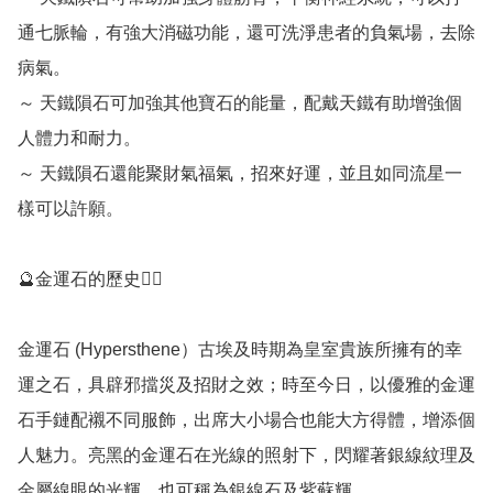
通七脈輪，有強大消磁功能，還可洗淨患者的負氣場，去除
病氣。

～ 天鐵隕石可加強其他寶石的能量，配戴天鐵有助增強個
人體力和耐力。

～ 天鐵隕石還能聚財氣福氣，招來好運，並且如同流星一
樣可以許願。

🔮金運石的歷史💁‍♀️

金運石 (Hypersthene）古埃及時期為皇室貴族所擁有的幸
運之石，具辟邪擋災及招財之效；時至今日，以優雅的金運
石手鏈配襯不同服飾，出席大小場合也能大方得體，增添個
人魅力。亮黑的金運石在光線的照射下，閃耀著銀線紋理及
金屬線眼的光輝，也可稱為銀線石及紫蘇輝。
