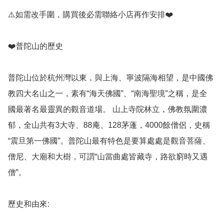
⚠️如需改手圍，購買後必需聯絡小店再作安排❤️

❤️普陀山的歷史

普陀山位於杭州灣以東，與上海、寧波隔海相望，是中國佛
教四大名山之一，素有“海天佛國”、“南海聖境”之稱，是全
國最著名最靈異的觀音道場。 山上寺院林立，佛教氛圍濃
郁，全山共有3大寺、88庵、128茅蓬，4000餘僧侶，史稱
“震旦第一佛國”。普陀山最有特色是要算處處是觀音菩薩、
僧尼、大廟和大樹，可謂“山當曲處皆藏寺，路欲窮時又遇
僧”。

歷史和由來: 
