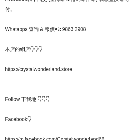
付。

Whatapps 查詢 & 報價📲: 9863 2908

本店的網店👇👇👇

https://crystalwonderland.store

Follow 下我地 👇👇👇

Facebook👇

https://m.facebook.com/Crystalwonderland66
