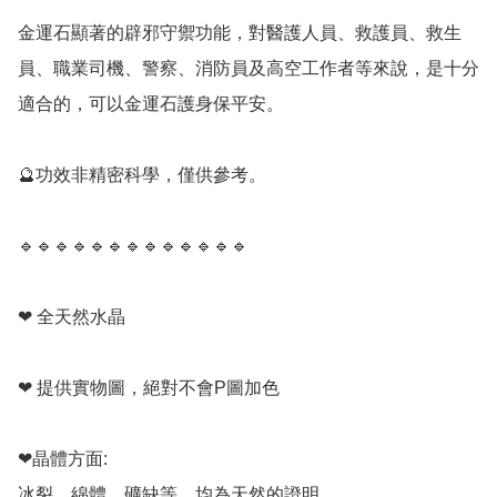
金運石顯著的辟邪守禦功能，對醫護人員、救護員、救生
員、職業司機、警察、消防員及高空工作者等來說，是十分
適合的，可以金運石護身保平安。

🔮功效非精密科學，僅供參考。

🔹️🔹️🔹️🔹️🔹️🔹️🔹️🔹️🔹️🔹️🔹️🔹️🔹️

❤ 全天然水晶

❤ 提供實物圖，絕對不會P圖加色

❤晶體方面:

冰裂，綿體，礦缺等，均為天然的證明。
