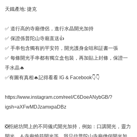
天鐵產地: 捷克

✅️ 道行高的寺廟僧侶，進行水晶開光加持

✅️ 保證係普陀山寺廟直送👍

✅️ 手串包含獨有的平安符，開光護身金咭和証書一張

✅️ 每條開光手串都有獨立盒包裝，再加貼上封條，保證一
手水晶🔥

✅️有圖有真相🔥記得看看 IG & Facebook👇👇

https://www.instagram.com/reel/C6DoeANybGB/?
igsh=aXFwMDJzamxpaDBz

❎️拒絕坊間上的不同儀式開光加持，例如：口講開光，靈力
開光，＆寺廟燒符開光等。我只信普陀山寺廟僧侶開光加