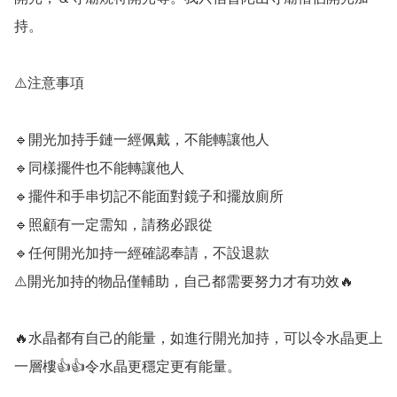
持。

⚠️注意事項

🔹️開光加持手鏈一經佩戴，不能轉讓他人

🔹️同樣擺件也不能轉讓他人

🔹️擺件和手串切記不能面對鏡子和擺放廁所

🔹️照顧有一定需知，請務必跟從

🔹️任何開光加持一經確認奉請，不設退款

⚠️開光加持的物品僅輔助，自己都需要努力才有功效🔥

🔥水晶都有自己的能量，如進行開光加持，可以令水晶更上
一層樓👍👍令水晶更穩定更有能量。
