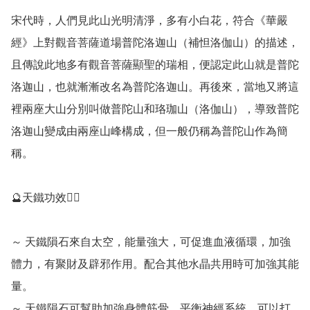
宋代時，人們見此山光明清淨，多有小白花，符合《華嚴
經》上對觀音菩薩道場普陀洛迦山（補怛洛伽山）的描述，
且傳說此地多有觀音菩薩顯聖的瑞相，便認定此山就是普陀
洛迦山，也就漸漸改名為普陀洛迦山。再後來，當地又將這
裡兩座大山分別叫做普陀山和珞珈山（洛伽山），導致普陀
洛迦山變成由兩座山峰構成，但一般仍稱為普陀山作為簡
稱。

🔮天鐵功效💁‍♀️

～ 天鐵隕石來自太空，能量強大，可促進血液循環，加強
體力，有聚財及辟邪作用。配合其他水晶共用時可加強其能
量。

～ 天鐵隕石可幫助加強身體筋骨，平衡神經系統，可以打