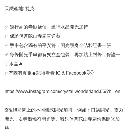
天鐵產地: 捷克

✅️ 道行高的寺廟僧侶，進行水晶開光加持

✅️ 保證係普陀山寺廟直送👍

✅️ 手串包含獨有的平安符，開光護身金咭和証書一張

✅️ 每條開光手串都有獨立盒包裝，再加貼上封條，保證一
手水晶🔥

✅️有圖有真相🔥記得看看 IG & Facebook👇👇

https://www.instagram.com/crystal.wonderland.66/?hl=en

❎️拒絕坊間上的不同儀式開光加持，例如：口講開光，靈力
開光，＆寺廟燒符開光等。我只信普陀山寺廟僧侶開光加
持。
