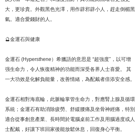
大，更珍貴。外觀黑色光澤，用作辟邪辟小人，趕走倒楣黑
氣。適合愛錢財的人。

🔮金運石與健康

金運石 (Hypersthene）希臘語的意思是 “超強度"，以可增
强生命力，令人恢復精神的功能而深受各界人士喜愛。 其
一大功效是化解負能量，改善情緒，為配戴者倍添安全感。

金運石相對海底輪，此脈輪掌管生命力，對應腎上腺及循環
系統；金運石有助消除疲勞、舒緩腰痛及坐骨神經痛，特別
適合從事創意產業、長時間於電腦桌前工作及用腦過度或人
士配戴，好讓下班回家後能放鬆休息，回復身心平衡。
