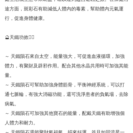
途方面，斑彩石有助減低人體內的毒素，幫助體內元氣運
行，促進身體健康。

🔮天鐵功效💁‍♀️

～ 天鐵隕石來自太空，能量強大，可促進血液循環，加強
體力，有聚財及辟邪作用。配合其他水晶共用時可加強其能
量。

～ 天鐵隕石可幫助加強身體筋骨，平衡神經系統，可以打
通七脈輪，有強大消磁功能，還可洗淨患者的負氣場，去除
病氣。

～ 天鐵隕石可加強其他寶石的能量，配戴天鐵有助增強個
人體力和耐力。

～ 天鐵隕石還能聚財氣福氣，招來好運，並且如同流星一