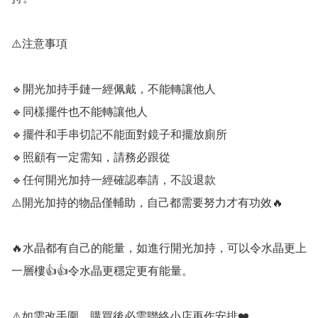
⚠️注意事項

🔹️開光加持手鏈一經佩戴，不能轉讓他人

🔹️同樣擺件也不能轉讓他人

🔹️擺件和手串切記不能面對鏡子和擺放廁所

🔹️照顧有一定需知，請務必跟從

🔹️任何開光加持一經確認奉請，不設退款

⚠️開光加持的物品僅輔助，自己都需要努力才有功效🔥

🔥水晶都有自己的能量，如進行開光加持，可以令水晶更上
一層樓👍👍令水晶更穩定更有能量。

⚠️如需改手圍，購買後必需聯絡小店再作安排❤️
