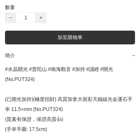
數量
−
+
加至購物車
簡介
−
#水晶開光 #普陀山 #南海觀音 #加持 #誦經 #開光 
(No.PUT324)

(已開光加持)(極度招財) 高質加拿大斑彩天鐵線光金運石手
串 11.5+mm (No.PUT324)

(質素有保證，保證高質👍)

(手串手圍: 17.5cm)
