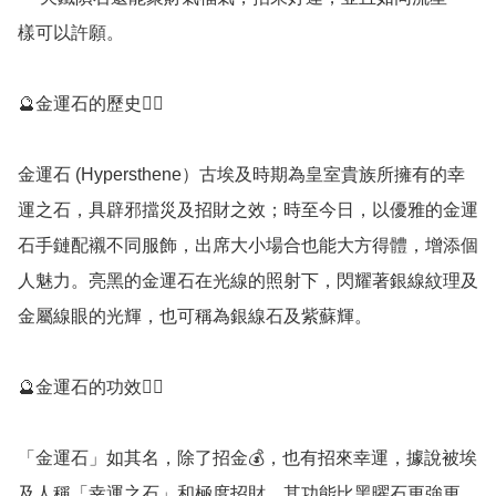
樣可以許願。

🔮金運石的歷史💁‍♀️

金運石 (Hypersthene）古埃及時期為皇室貴族所擁有的幸
運之石，具辟邪擋災及招財之效；時至今日，以優雅的金運
石手鏈配襯不同服飾，出席大小場合也能大方得體，增添個
人魅力。亮黑的金運石在光線的照射下，閃耀著銀線紋理及
金屬線眼的光輝，也可稱為銀線石及紫蘇輝。

🔮金運石的功效💁‍♀️

「金運石」如其名，除了招金💰，也有招來幸運，據說被埃
及人稱「幸運之石」和極度招財，其功能比黑曜石更強更