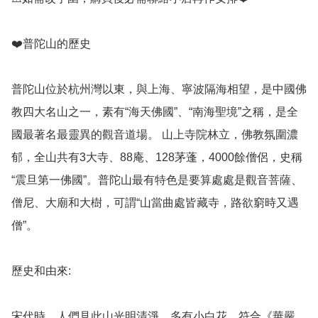
❤️普陀山的歷史

普陀山位於杭州灣以東，與上海、寧波隔海相望，是中國佛
教四大名山之一，素有“海天佛國”、“南海聖境”之稱，是全
國最著名最靈異的觀音道場。 山上寺院林立，佛教氛圍濃
郁，全山共有3大寺、88庵、128茅蓬，4000餘僧侶，史稱
“震旦第一佛國”。普陀山最有特色是要算處處是觀音菩薩、
僧尼、大廟和大樹，可謂“山當曲處皆藏寺，路欲窮時又遇
僧”。

歷史和由來: 

宋代時，人們見此山光明清淨，多有小白花，符合《華嚴