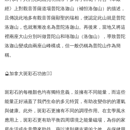
經》上對觀音菩薩道場普陀洛迦山（補怛洛伽山）的描述，
且傳說此地多有觀音菩薩顯聖的瑞相，便認定此山就是普陀
洛迦山，也就漸漸改名為普陀洛迦山。再後來，當地又將這
裡兩座大山分別叫做普陀山和珞珈山（洛伽山），導致普陀
洛迦山變成由兩座山峰構成，但一般仍稱為普陀山作為簡
稱。

🔮加拿大斑彩石功效💁‍♀️

斑彩石的每種顏色均有獨特意義，並擁有不同能量，而這些
能量正好涵蓋了我們生命的多元特質，有助改變你的的運氣
與健康。此外，斑彩石更擁有不同的調理作用。在玄學風水
應用上，斑彩石更有助平衡四周環境之能量磁場，為你的家
庭生活或生意帶來助益，藉以達到趨吉避凶之效。在保健用