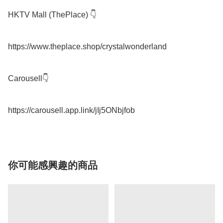
HKTV Mall (ThePlace) 👇

https://www.theplace.shop/crystalwonderland

Carousell👇

你可能感興趣的商品