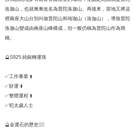
洛迦山，也就漸漸改名為普陀洛迦山。再後來，當地又將這
裡兩座大山分別叫做普陀山和珞珈山（洛伽山），導致普陀
洛迦山變成由兩座山峰構成，但一般仍稱為普陀山作為簡
稱。

🔮S925 純銀轉運珠

✅️工作事業 ⬆️

✅️財運 ⬆️

✅️整體運程 ⬆️

✅️犯太歲人士

🔮金運石的歷史💁‍♀️
