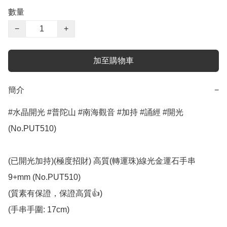
數量
−
+
加至購物車
簡介
−
#水晶開光 #普陀山 #南海觀音 #加持 #誦經 #開光 
(No.PUT510)

(已開光加持)(極度招財) 高質(轉運珠)線光金運石手串 
9+mm (No.PUT510)

(質素有保證，保證高質👍)

(手串手圍: 17cm)
