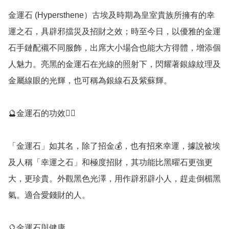
金運石 (Hypersthene）古埃及時期為皇室貴族所擁有的幸
運之石，具辟邪擋災及招財之效；時至今日，以優雅的金運
石手鏈配襯不同服飾，出席大小場合也能大方得體，增添個
人魅力。亮黑的金運石在光線的照射下，閃耀著銀線紋理及
金屬線眼的光輝，也可稱為銀線石及紫蘇輝。

🔮金運石的功效💁‍♀️

「金運石」如其名，除了招金💰，也有招來幸運，據說被埃
及人稱「幸運之石」和極度招財，其功能比黑曜石更強更
大，更珍貴。外觀黑色光澤，用作辟邪辟小人，趕走倒楣黑
氣。適合愛錢財的人。

🔮金運石與健康
