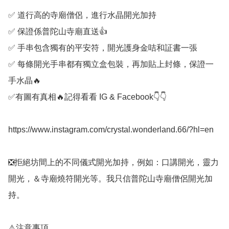
✅️ 道行高的寺廟僧侶，進行水晶開光加持

✅️ 保證係普陀山寺廟直送👍

✅️ 手串包含獨有的平安符，開光護身金咭和証書一張

✅️ 每條開光手串都有獨立盒包裝，再加貼上封條，保證一
手水晶🔥

✅️有圖有真相🔥記得看看 IG & Facebook👇👇

https://www.instagram.com/crystal.wonderland.66/?hl=en

❎️拒絕坊間上的不同儀式開光加持，例如：口講開光，靈力
開光，＆寺廟燒符開光等。我只信普陀山寺廟僧侶開光加
持。

⚠️注意事項
