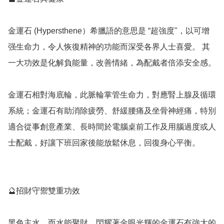
金運石 (Hypersthene）希臘語的意思是 “超強度"，以可增
强生命力，令人恢復精神的功能而深受各界人士喜愛。 其
一大功效是化解負能量，改善情緒，為配戴者倍添安全感。

金運石相對海底輪，此脈輪掌管生命力，對應腎上腺及循環
系統；金運石有助消除疲勞、舒緩腰痛及坐骨神經痛，特別
適合從事創意產業、長時間於電腦桌前工作及用腦過度或人
士配戴，好讓下班回家後能放鬆休息，回復身心平衡。

🔮招財守禦雙重功效

黑色主水，而水能聚財。閃耀著金眼光輝的金運石有強大的