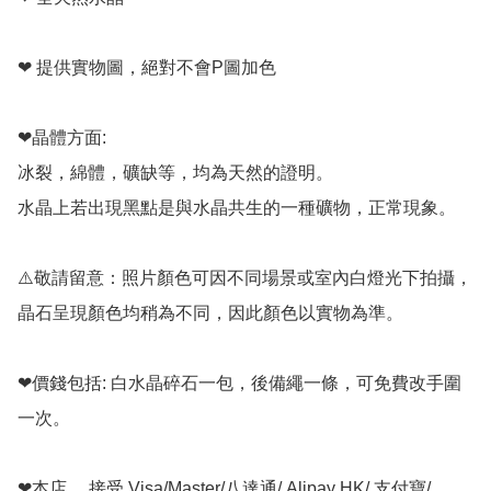
❤ 提供實物圖，絕對不會P圖加色

❤晶體方面:

冰裂，綿體，礦缺等，均為天然的證明。

水晶上若出現黑點是與水晶共生的一種礦物，正常現象。

⚠️敬請留意：照片顏色可因不同場景或室內白燈光下拍攝，
晶石呈現顏色均稍為不同，因此顏色以實物為準。

❤價錢包括: 白水晶碎石一包，後備繩一條，可免費改手圍
一次。

❤本店， 接受 Visa/Master/八達通/ Alipay HK/ 支付寶/ 