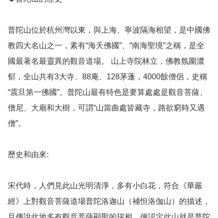
普陀山位於杭州灣以東，與上海、寧波隔海相望，是中國佛
教四大名山之一，素有“海天佛國”、“南海聖境”之稱，是全
國最著名最靈異的觀音道場。 山上寺院林立，佛教氛圍濃
郁，全山共有3大寺、88庵、128茅蓬，4000餘僧侶，史稱
“震旦第一佛國”。普陀山最有特色是要算處處是觀音菩薩、
僧尼、大廟和大樹，可謂“山當曲處皆藏寺，路欲窮時又遇
僧”。

歷史和由來: 

宋代時，人們見此山光明清淨，多有小白花，符合《華嚴
經》上對觀音菩薩道場普陀洛迦山（補怛洛伽山）的描述，
且傳說此地多有觀音菩薩顯聖的瑞相，便認定此山就是普陀