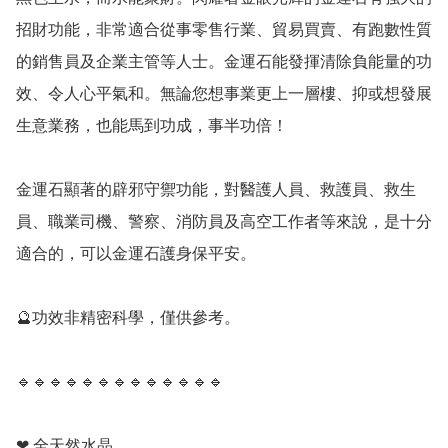
招財功能，非常適合從事零售行業、貿易買賣、有跑數性質
的銷售員及企業主管等人士。金運石能發揮清除負能量的功
效、令人心平氣和。無論您想事業更上一層樓、抑或想發展
生意業務，也能馬到功成，事半功倍！

金運石顯著的辟邪守禦功能，對醫護人員、救護員、救生
員、職業司機、警察、消防員及高空工作者等來說，是十分
適合的，可以金運石護身保平安。

🔮功效非精密科學，僅供參考。

🔹️🔹️🔹️🔹️🔹️🔹️🔹️🔹️🔹️🔹️🔹️🔹️🔹️

❤ 全天然水晶
