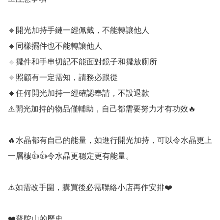
🔹️開光加持手鏈一經佩戴，不能轉讓他人

🔹️同樣擺件也不能轉讓他人

🔹️擺件和手串切記不能面對鏡子和擺放廁所

🔹️照顧有一定需知，請務必跟從

🔹️任何開光加持一經確認奉請，不設退款

⚠️開光加持的物品僅輔助，自己都需要努力才有功效🔥

🔥水晶都有自己的能量，如進行開光加持，可以令水晶更上
一層樓👍👍令水晶更穩定更有能量。

⚠️如需改手圍，購買後必需聯絡小店再作安排❤️

❤️普陀山的歷史
