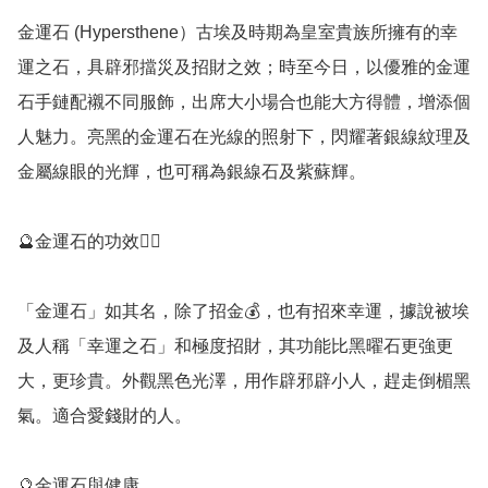
金運石 (Hypersthene）古埃及時期為皇室貴族所擁有的幸
運之石，具辟邪擋災及招財之效；時至今日，以優雅的金運
石手鏈配襯不同服飾，出席大小場合也能大方得體，增添個
人魅力。亮黑的金運石在光線的照射下，閃耀著銀線紋理及
金屬線眼的光輝，也可稱為銀線石及紫蘇輝。

🔮金運石的功效💁‍♀️

「金運石」如其名，除了招金💰，也有招來幸運，據說被埃
及人稱「幸運之石」和極度招財，其功能比黑曜石更強更
大，更珍貴。外觀黑色光澤，用作辟邪辟小人，趕走倒楣黑
氣。適合愛錢財的人。

🔮金運石與健康
