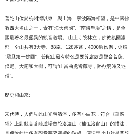
普陀山位於杭州灣以東，與上海、寧波隔海相望，是中國佛
教四大名山之一，素有“海天佛國”、“南海聖境”之稱，是全
國最著名最靈異的觀音道場。 山上寺院林立，佛教氛圍濃
郁，全山共有3大寺、88庵、128茅蓬，4000餘僧侶，史稱
“震旦第一佛國”。普陀山最有特色是要算處處是觀音菩薩、
僧尼、大廟和大樹，可謂“山當曲處皆藏寺，路欲窮時又遇
僧”。

歷史和由來: 

宋代時，人們見此山光明清淨，多有小白花，符合《華嚴
經》上對觀音菩薩道場普陀洛迦山（補怛洛伽山）的描述，
且傳說此地多有觀音菩薩顯聖的瑞相，便認定此山就是普陀