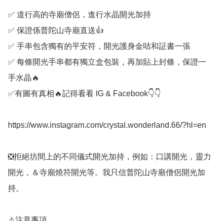
✅️ 道行高的寺廟僧侶，進行水晶開光加持

✅️ 保證係普陀山寺廟直送👍

✅️ 手串包含獨有的平安符，開光護身金咭和証書一張

✅️ 每條開光手串都有獨立盒包裝，再加貼上封條，保證一
手水晶🔥

✅️有圖有真相🔥記得看看 IG & Facebook👇👇

https://www.instagram.com/crystal.wonderland.66/?hl=en

❎️拒絕坊間上的不同儀式開光加持，例如：口講開光，靈力
開光，＆寺廟燒符開光等。我只信普陀山寺廟僧侶開光加
持。

⚠️注意事項
