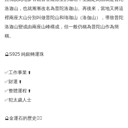
洛迦山，也就漸漸改名為普陀洛迦山。再後來，當地又將這
裡兩座大山分別叫做普陀山和珞珈山（洛伽山），導致普陀
洛迦山變成由兩座山峰構成，但一般仍稱為普陀山作為簡
稱。

🔮S925 純銀轉運珠

✅️工作事業 ⬆️

✅️財運 ⬆️

✅️整體運程 ⬆️

✅️犯太歲人士

🔮金運石的歷史💁‍♀️
