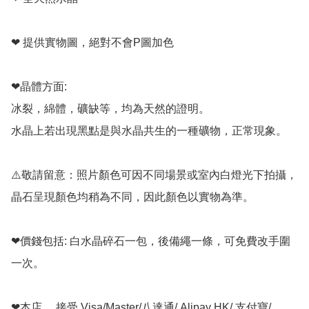
❤ 提供實物圖，絕對不會P圖加色

❤晶體方面:

冰裂，綿體，礦缺等，均為天然的證明。

水晶上若出現黑點是與水晶共生的一種礦物，正常現象。

⚠️敬請留意：照片顏色可因不同場景或室內白燈光下拍攝，
晶石呈現顏色均稍為不同，因此顏色以實物為準。

❤價錢包括: 白水晶碎石一包，後備繩一條，可免費改手圍
一次。

❤本店， 接受 Visa/Master/八達通/ Alipay HK/ 支付寶/ 