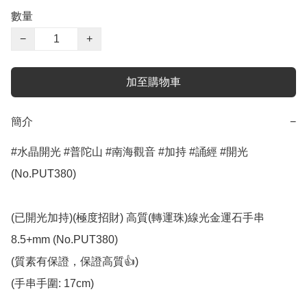
數量
−
+
加至購物車
簡介
−
#水晶開光 #普陀山 #南海觀音 #加持 #誦經 #開光 
(No.PUT380)

(已開光加持)(極度招財) 高質(轉運珠)線光金運石手串 
8.5+mm (No.PUT380)

(質素有保證，保證高質👍)

(手串手圍: 17cm)
