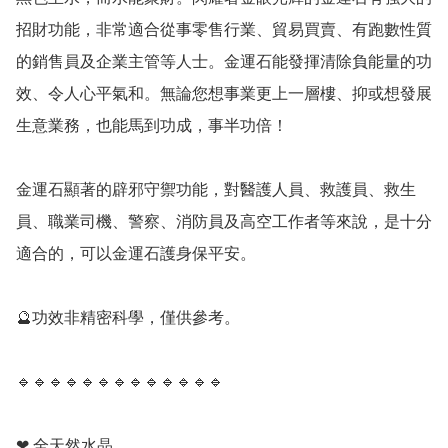
招財功能，非常適合從事零售行業、貿易買賣、有跑數性質
的銷售員及企業主管等人士。金運石能發揮清除負能量的功
效、令人心平氣和。無論您想事業更上一層樓、抑或想發展
生意業務，也能馬到功成，事半功倍！

金運石顯著的辟邪守禦功能，對醫護人員、救護員、救生
員、職業司機、警察、消防員及高空工作者等來說，是十分
適合的，可以金運石護身保平安。

🔮功效非精密科學，僅供參考。

🔹️🔹️🔹️🔹️🔹️🔹️🔹️🔹️🔹️🔹️🔹️🔹️🔹️

❤ 全天然水晶
