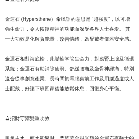
金運石 (Hypersthene）希臘語的意思是 “超強度"，以可增
强生命力，令人恢復精神的功能而深受各界人士喜愛。 其
一大功效是化解負能量，改善情緒，為配戴者倍添安全感。

金運石相對海底輪，此脈輪掌管生命力，對應腎上腺及循環
系統；金運石有助消除疲勞、舒緩腰痛及坐骨神經痛，特別
適合從事創意產業、長時間於電腦桌前工作及用腦過度或人
士配戴，好讓下班回家後能放鬆休息，回復身心平衡。

🔮招財守禦雙重功效

黑色主水，而水能聚財。閃耀著金眼光輝的金運石有強大的