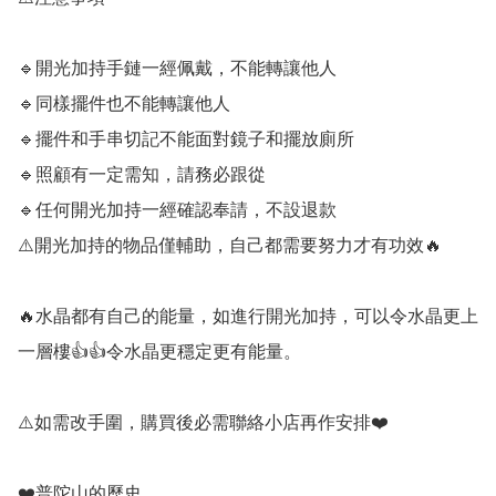
🔹️開光加持手鏈一經佩戴，不能轉讓他人

🔹️同樣擺件也不能轉讓他人

🔹️擺件和手串切記不能面對鏡子和擺放廁所

🔹️照顧有一定需知，請務必跟從

🔹️任何開光加持一經確認奉請，不設退款

⚠️開光加持的物品僅輔助，自己都需要努力才有功效🔥

🔥水晶都有自己的能量，如進行開光加持，可以令水晶更上
一層樓👍👍令水晶更穩定更有能量。

⚠️如需改手圍，購買後必需聯絡小店再作安排❤️

❤️普陀山的歷史
