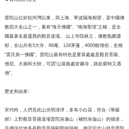
普陀山位於杭州灣以東，與上海、寧波隔海相望，是中國佛
教四大名山之一，素有“海天佛國”、“南海聖境”之稱，是全
國最著名最靈異的觀音道場。 山上寺院林立，佛教氛圍濃
郁，全山共有3大寺、88庵、128茅蓬，4000餘僧侶，史稱
“震旦第一佛國”。普陀山最有特色是要算處處是觀音菩薩、
僧尼、大廟和大樹，可謂“山當曲處皆藏寺，路欲窮時又遇
僧”。

歷史和由來: 

宋代時，人們見此山光明清淨，多有小白花，符合《華嚴
經》上對觀音菩薩道場普陀洛迦山（補怛洛伽山）的描述，
且傳說此地多有觀音菩薩顯聖的瑞相，便認定此山就是普陀