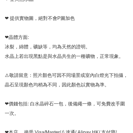
❤ 提供實物圖，絕對不會P圖加色

❤晶體方面:

冰裂，綿體，礦缺等，均為天然的證明。

水晶上若出現黑點是與水晶共生的一種礦物，正常現象。

⚠️敬請留意：照片顏色可因不同場景或室內白燈光下拍攝，
晶石呈現顏色均稍為不同，因此顏色以實物為準。

❤價錢包括: 白水晶碎石一包，後備繩一條，可免費改手圍
一次。

❤本店， 接受 Visa/Master/八達通/ Alipay HK/ 支付寶/ 