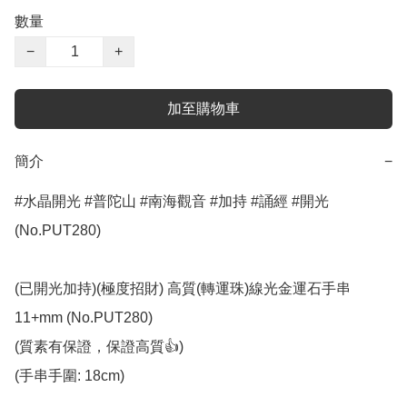
數量
−
+
加至購物車
簡介
−
#水晶開光 #普陀山 #南海觀音 #加持 #誦經 #開光 
(No.PUT280)

(已開光加持)(極度招財) 高質(轉運珠)線光金運石手串 
11+mm (No.PUT280)

(質素有保證，保證高質👍)

(手串手圍: 18cm)
