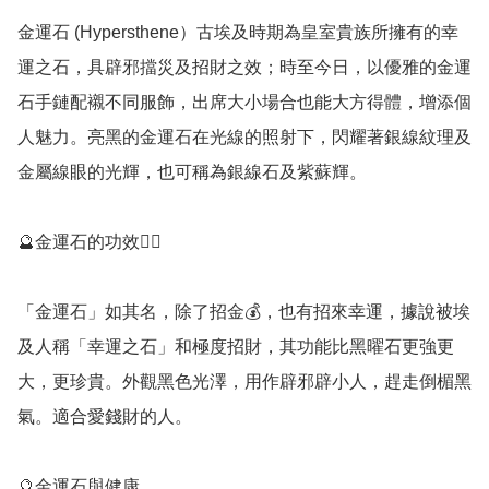
金運石 (Hypersthene）古埃及時期為皇室貴族所擁有的幸
運之石，具辟邪擋災及招財之效；時至今日，以優雅的金運
石手鏈配襯不同服飾，出席大小場合也能大方得體，增添個
人魅力。亮黑的金運石在光線的照射下，閃耀著銀線紋理及
金屬線眼的光輝，也可稱為銀線石及紫蘇輝。

🔮金運石的功效💁‍♀️

「金運石」如其名，除了招金💰，也有招來幸運，據說被埃
及人稱「幸運之石」和極度招財，其功能比黑曜石更強更
大，更珍貴。外觀黑色光澤，用作辟邪辟小人，趕走倒楣黑
氣。適合愛錢財的人。

🔮金運石與健康
