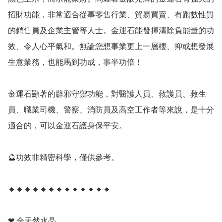
招財功能，非常適合從事零售行業、貿易買賣、有跑數性質
的銷售員及企業主管等人士。金運石能發揮清除負能量的功
效、令人心平氣和。無論您想事業更上一層樓、抑或想發展
生意業務，也能馬到功成，事半功倍！

金運石顯著的辟邪守禦功能，對醫護人員、救護員、救生
員、職業司機、警察、消防員及高空工作者等來說，是十分
適合的，可以金運石護身保平安。

🔮功效非精密科學，僅供參考。

🔹️🔹️🔹️🔹️🔹️🔹️🔹️🔹️🔹️🔹️🔹️🔹️🔹️

❤ 全天然水晶
