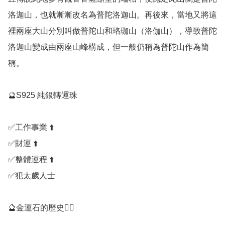
洛迦山，也就漸漸改名為普陀洛迦山。再後來，當地又將這
裡兩座大山分別叫做普陀山和珞珈山（洛伽山），導致普陀
洛迦山變成由兩座山峰構成，但一般仍稱為普陀山作為簡
稱。

🔮S925 純銀轉運珠

✅️工作事業 ⬆️

✅️財運 ⬆️

✅️整體運程 ⬆️

✅️犯太歲人士

🔮金運石的歷史💁‍♀️
