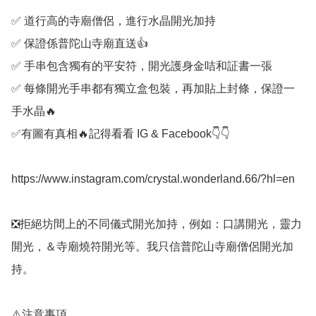
✅️ 道行高的寺廟僧侶，進行水晶開光加持

✅️ 保證係普陀山寺廟直送👍

✅️ 手串包含獨有的平安符，開光護身金咭和証書一張

✅️ 每條開光手串都有獨立盒包裝，再加貼上封條，保證一
手水晶🔥

✅️有圖有真相🔥記得看看 IG & Facebook👇👇

https://www.instagram.com/crystal.wonderland.66/?hl=en

❎️拒絕坊間上的不同儀式開光加持，例如：口講開光，靈力
開光，＆寺廟燒符開光等。我只信普陀山寺廟僧侶開光加
持。

⚠️注意事項
