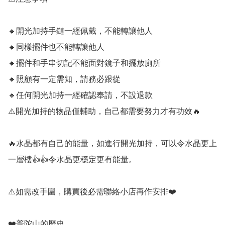
🔹️開光加持手鏈一經佩戴，不能轉讓他人

🔹️同樣擺件也不能轉讓他人

🔹️擺件和手串切記不能面對鏡子和擺放廁所

🔹️照顧有一定需知，請務必跟從

🔹️任何開光加持一經確認奉請，不設退款

⚠️開光加持的物品僅輔助，自己都需要努力才有功效🔥

🔥水晶都有自己的能量，如進行開光加持，可以令水晶更上
一層樓👍👍令水晶更穩定更有能量。

⚠️如需改手圍，購買後必需聯絡小店再作安排❤️

❤️普陀山的歷史
