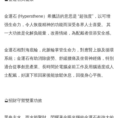
金運石 (Hypersthene）希臘語的意思是 “超強度"，以可增
强生命力，令人恢復精神的功能而深受各界人士喜愛。 其
一大功效是化解負能量，改善情緒，為配戴者倍添安全感。

金運石相對海底輪，此脈輪掌管生命力，對應腎上腺及循環
系統；金運石有助消除疲勞、舒緩腰痛及坐骨神經痛，特別
適合從事創意產業、長時間於電腦桌前工作及用腦過度或人
士配戴，好讓下班回家後能放鬆休息，回復身心平衡。

🔮招財守禦雙重功效

黑色主水，而水能聚財。閃耀著金眼光輝的金運石有強大的