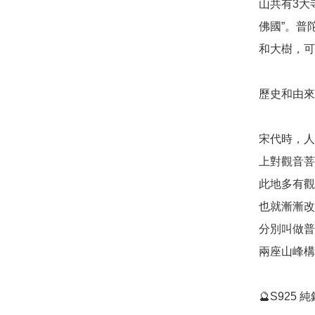
山共有3大
佛國”。普
和大樹，可
歷史和由來: 
宋代時，人
上對觀音菩
此地多有觀
也就漸漸改
分別叫做普
兩座山峰構
🔮S925 