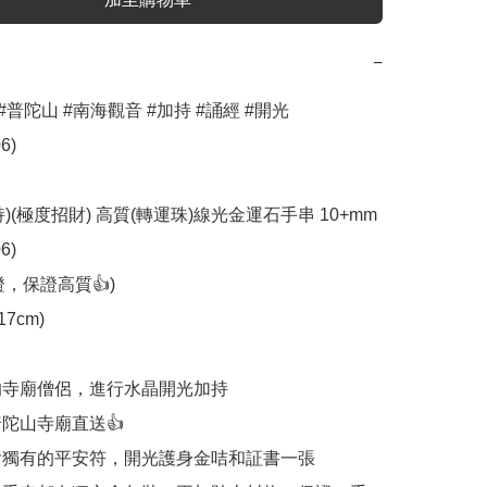
−
#普陀山 #南海觀音 #加持 #誦經 #開光 
)

)(極度招財) 高質(轉運珠)線光金運石手串 10+mm 
)

，保證高質👍)

7cm)

高的寺廟僧侶，進行水晶開光加持

普陀山寺廟直送👍

包含獨有的平安符，開光護身金咭和証書一張
