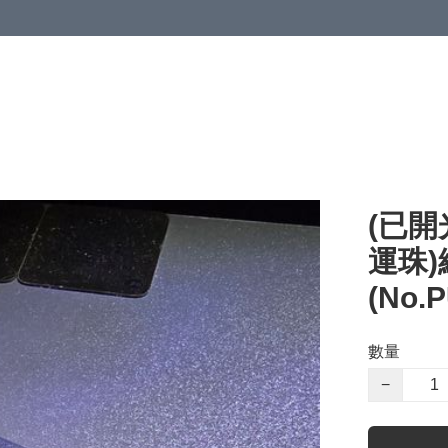
(已開
運珠)
(No.
數量
−