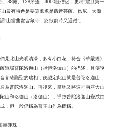
寺、88庵、128茅蓬，4000餘僧侶，史稱“震旦第一
陀山最有特色是要算處處是觀音菩薩、僧尼、大廟
謂“山當曲處皆藏寺，路欲窮時又遇僧”。



們見此山光明清淨，多有小白花，符合《華嚴經》
薩道場普陀洛迦山（補怛洛伽山）的描述，且傳說
音菩薩顯聖的瑞相，便認定此山就是普陀洛迦山，
名為普陀洛迦山。再後來，當地又將這裡兩座大山
陀山和珞珈山（洛伽山），導致普陀洛迦山變成由
成，但一般仍稱為普陀山作為簡稱。

純銀轉運珠
