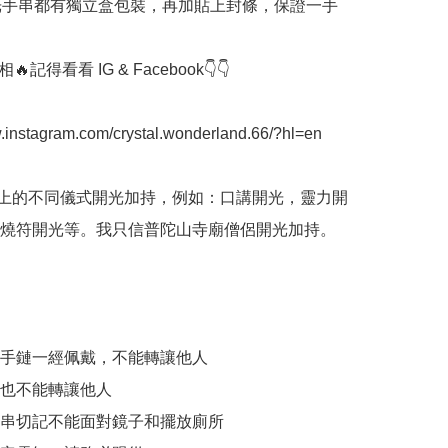
開光手串都有獨立盒包裝，再加貼上封條，保證一手
記得看看 IG & Facebook👇👇

w.instagram.com/crystal.wonderland.66/?hl=en

間上的不同儀式開光加持，例如：口講開光，靈力開
燒符開光等。我只信普陀山寺廟僧侶開光加持。

加持手鏈一經佩戴，不能轉讓他人

件也不能轉讓他人

和手串切記不能面對鏡子和擺放廁所
