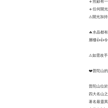
🔹️照顧有
🔹️任何
⚠️開光加
🔥水晶都
層樓👍👍
⚠️如需改
❤️普陀山的
普陀山位於
四大名山之
著名最靈異