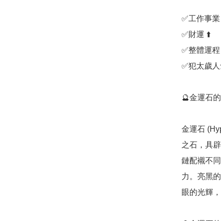
✅️工作事業 ⬆
✅️財運 ⬆️

✅️整體運程 ⬆
✅️犯太歲人
🔮金運石的歷史
金運石 (H
之石，具辟
鏈配襯不同
力。亮黑的
眼的光輝，