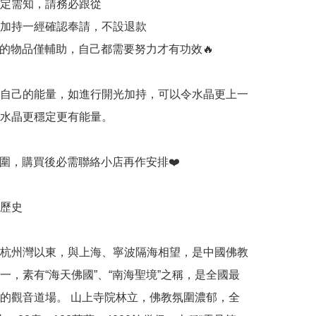
一定需知，請務必跟從

開光加持一經確認奉請，不設退款

持的物品僅輔助，自己都需要努力才有功效🔥

有自己的能量，如進行開光加持，可以令水晶更上一
令水晶更穩定更有能量。

手圍，購買後必需聯絡小店再作安排❤️

歷史

杭州灣以東，與上海、寧波隔海相望，是中國佛教
一，素有“海天佛國”、“南海聖境”之稱，是全國最
的觀音道場。 山上寺院林立，佛教氛圍濃郁，全