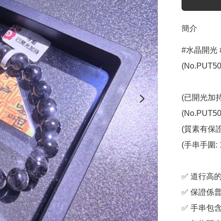
簡介
#水晶開光 
(No.PUT506
(已開光加持
(No.PUT506
(質素有保證
(手串手圍: 1
✅️ 道行
✅️ 保證係
✅️ 手串