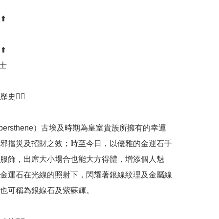
️

️

士

💁‍♀️

ypersthene）古埃及時期為皇室貴族所擁有的幸運
邪擋災及招財之效；時至今日，以優雅的金運石手
服飾，出席大小場合也能大方得體，增添個人魅
金運石在光線的照射下，閃耀著銀線紋理及金屬線
也可稱為銀線石及紫蘇輝。
