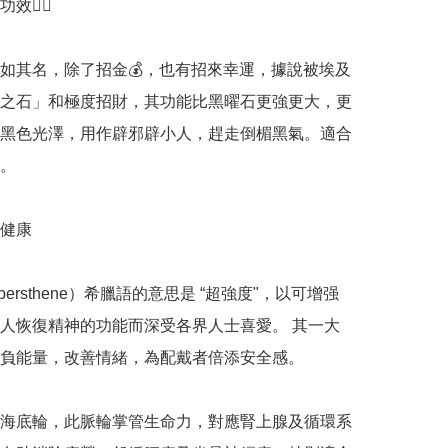
💁‍♀️

如其名，除了招金💰，也有招來幸運，據說被埃及
之石」和極度招財，其功能比黑曜石更強更大，更
黑色光澤，用作辟邪辟小人，趕走倒楣黑氣。適合
。

健康

ypersthene）希臘語的意思是 “超強度"，以可增强
人恢復精神的功能而深受各界人士喜愛。 其一大
負能量，改善情緒，為配戴者倍添安全感。

海底輪，此脈輪掌管生命力，對應腎上腺及循環系