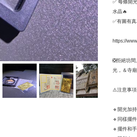
✅️ 每條
水晶🔥

✅️有圖有真相
https://ww
❎️拒絕坊
光，＆寺廟
⚠️注意事項

🔹️開光
🔹️同樣擺
🔹️擺件