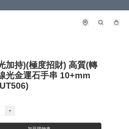
光加持)(極度招財) 高質(轉
線光金運石手串 10+mm
PUT506)
+
加至購物車