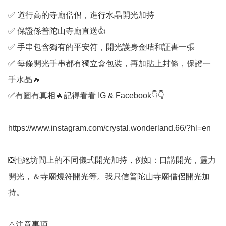
✅️ 道行高的寺廟僧侶，進行水晶開光加持

✅️ 保證係普陀山寺廟直送👍

✅️ 手串包含獨有的平安符，開光護身金咭和証書一張

✅️ 每條開光手串都有獨立盒包裝，再加貼上封條，保證一
手水晶🔥

✅️有圖有真相🔥記得看看 IG & Facebook👇👇

https://www.instagram.com/crystal.wonderland.66/?hl=en

❎️拒絕坊間上的不同儀式開光加持，例如：口講開光，靈力
開光，＆寺廟燒符開光等。我只信普陀山寺廟僧侶開光加
持。

⚠️注意事項
