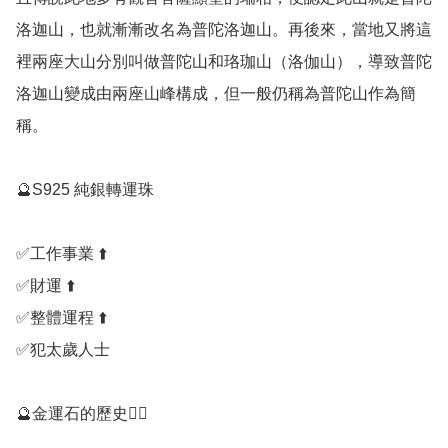
洛迦山，也就漸漸改名為普陀洛迦山。再後來，當地又將這
裡兩座大山分別叫做普陀山和珞珈山（洛伽山），導致普陀
洛迦山變成由兩座山峰構成，但一般仍稱為普陀山作為簡
稱。

🔮S925 純銀轉運珠

✅️工作事業 ⬆️

✅️財運 ⬆️

✅️整體運程 ⬆️

✅️犯太歲人士

🔮金運石的歷史💁‍♀️
