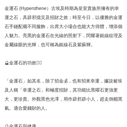
金運石 (Hypersthene）古埃及時期為皇室貴族所擁有的幸
運之石，具辟邪擋災及招財之效；時至今日，以優雅的金運
石手鏈配襯不同服飾，出席大小場合也能大方得體，增添個
人魅力。亮黑的金運石在光線的照射下，閃耀著銀線紋理及
金屬線眼的光輝，也可稱為銀線石及紫蘇輝。

🔮金運石的功效💁‍♀️

「金運石」如其名，除了招金💰，也有招來幸運，據說被埃
及人稱「幸運之石」和極度招財，其功能比黑曜石更強更
大，更珍貴。外觀黑色光澤，用作辟邪辟小人，趕走倒楣黑
氣。適合愛錢財的人。

🔮金運石與健康
