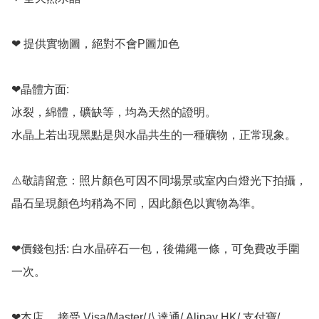
❤ 提供實物圖，絕對不會P圖加色

❤晶體方面:

冰裂，綿體，礦缺等，均為天然的證明。

水晶上若出現黑點是與水晶共生的一種礦物，正常現象。

⚠️敬請留意：照片顏色可因不同場景或室內白燈光下拍攝，
晶石呈現顏色均稍為不同，因此顏色以實物為準。

❤價錢包括: 白水晶碎石一包，後備繩一條，可免費改手圍
一次。

❤本店， 接受 Visa/Master/八達通/ Alipay HK/ 支付寶/ 