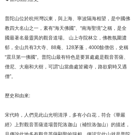
普陀山位於杭州灣以東，與上海、寧波隔海相望，是中國佛
教四大名山之一，素有“海天佛國”、“南海聖境”之稱，是全
國最著名最靈異的觀音道場。 山上寺院林立，佛教氛圍濃
郁，全山共有3大寺、88庵、128茅蓬，4000餘僧侶，史稱
“震旦第一佛國”。普陀山最有特色是要算處處是觀音菩薩、
僧尼、大廟和大樹，可謂“山當曲處皆藏寺，路欲窮時又遇
僧”。

歷史和由來: 

宋代時，人們見此山光明清淨，多有小白花，符合《華嚴
經》上對觀音菩薩道場普陀洛迦山（補怛洛伽山）的描述，
且傳說此地多有觀音菩薩顯聖的瑞相，便認定此山就是普陀