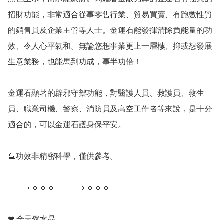
招財功能，非常適合從事零售行業、貿易買賣、有跑數性質
的銷售員及企業主管等人士。金運石能發揮清除負能量的功
效、令人心平氣和。無論您想事業更上一層樓、抑或想發展
生意業務，也能馬到功成，事半功倍！

金運石顯著的辟邪守禦功能，對醫護人員、救護員、救生
員、職業司機、警察、消防員及高空工作者等來說，是十分
適合的，可以金運石護身保平安。

🔮功效非精密科學，僅供參考。

🔹️🔹️🔹️🔹️🔹️🔹️🔹️🔹️🔹️🔹️🔹️🔹️🔹️

❤ 全天然水晶
