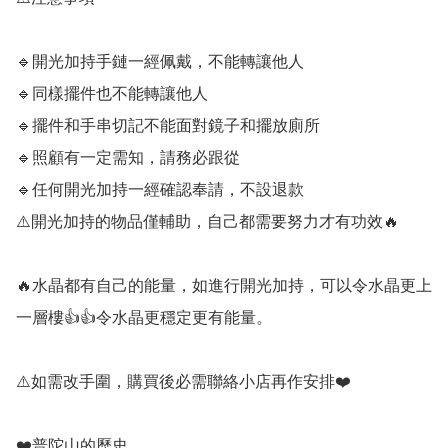
🔹️開光加持手鏈一經佩戴，不能轉讓他人

🔹️同樣擺件也不能轉讓他人

🔹️擺件和手串切記不能面對鏡子和擺放廁所

🔹️照顧有一定需知，請務必跟從

🔹️任何開光加持一經確認奉請，不設退款

⚠️開光加持的物品僅輔助，自己都需要努力才有功效🔥

🔥水晶都有自己的能量，如進行開光加持，可以令水晶更上
一層樓👍👍令水晶更穩定更有能量。

⚠️如需改手圍，購買後必需聯絡小店再作安排❤️

❤️普陀山的歷史
