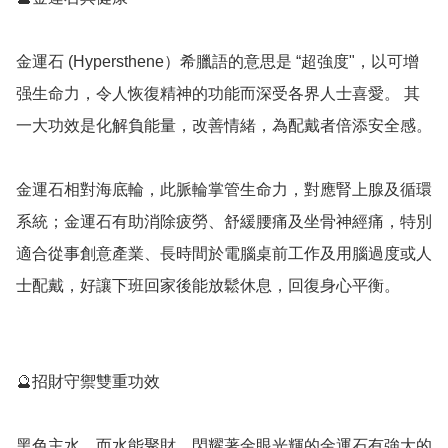
金運石 (Hypersthene）希臘語的意思是 “超強度"，以可增
强生命力，令人恢復精神的功能而深受各界人士喜愛。 其
一大功效是化解負能量，改善情緒，為配戴者倍添安全感。

金運石相對海底輪，此脈輪掌管生命力，對應腎上腺及循環
系統；金運石有助消除疲勞、舒緩腰痛及坐骨神經痛，特別
適合從事創意產業、長時間於電腦桌前工作及用腦過度或人
士配戴，好讓下班回家後能放鬆休息，回復身心平衡。

🔮招財守禦雙重功效

黑色主水，而水能聚財。閃耀著金眼光輝的金運石有強大的