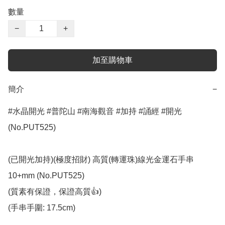
數量
−
+
加至購物車
簡介
−
#水晶開光 #普陀山 #南海觀音 #加持 #誦經 #開光 
(No.PUT525)

(已開光加持)(極度招財) 高質(轉運珠)線光金運石手串 
10+mm (No.PUT525)

(質素有保證，保證高質👍)

(手串手圍: 17.5cm)
