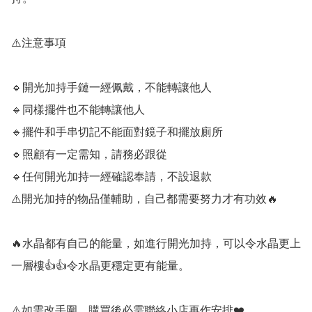
⚠️注意事項

🔹️開光加持手鏈一經佩戴，不能轉讓他人

🔹️同樣擺件也不能轉讓他人

🔹️擺件和手串切記不能面對鏡子和擺放廁所

🔹️照顧有一定需知，請務必跟從

🔹️任何開光加持一經確認奉請，不設退款

⚠️開光加持的物品僅輔助，自己都需要努力才有功效🔥

🔥水晶都有自己的能量，如進行開光加持，可以令水晶更上
一層樓👍👍令水晶更穩定更有能量。

⚠️如需改手圍，購買後必需聯絡小店再作安排❤️
