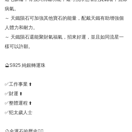
病氣。

～ 天鐵隕石可加強其他寶石的能量，配戴天鐵有助增強個
人體力和耐力。

～ 天鐵隕石還能聚財氣福氣，招來好運，並且如同流星一
樣可以許願。

🔮S925 純銀轉運珠

✅️工作事業 ⬆️

✅️財運 ⬆️

✅️整體運程 ⬆️

✅️犯太歲人士

🔮金運石的歷史💁‍♀️
