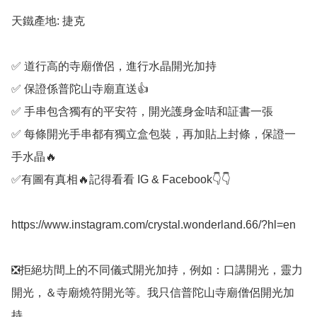
天鐵產地: 捷克

✅️ 道行高的寺廟僧侶，進行水晶開光加持

✅️ 保證係普陀山寺廟直送👍

✅️ 手串包含獨有的平安符，開光護身金咭和証書一張

✅️ 每條開光手串都有獨立盒包裝，再加貼上封條，保證一
手水晶🔥

✅️有圖有真相🔥記得看看 IG & Facebook👇👇

https://www.instagram.com/crystal.wonderland.66/?hl=en

❎️拒絕坊間上的不同儀式開光加持，例如：口講開光，靈力
開光，＆寺廟燒符開光等。我只信普陀山寺廟僧侶開光加
持。
