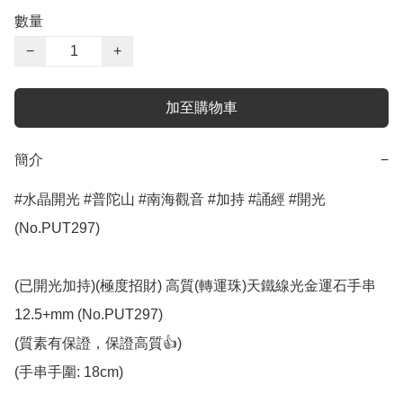
數量
−
+
加至購物車
簡介
−
#水晶開光 #普陀山 #南海觀音 #加持 #誦經 #開光 
(No.PUT297)

(已開光加持)(極度招財) 高質(轉運珠)天鐵線光金運石手串 
12.5+mm (No.PUT297)

(質素有保證，保證高質👍)

(手串手圍: 18cm)
