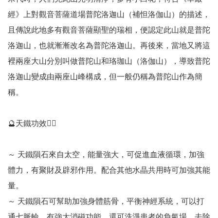
經》上對觀音菩薩道場普陀洛迦山（補怛洛伽山）的描述，
且傳說此地多有觀音菩薩顯聖的瑞相，便認定此山就是普陀
洛迦山，也就漸漸改名為普陀洛迦山。再後來，當地又將這
裡兩座大山分別叫做普陀山和珞珈山（洛伽山），導致普陀
洛迦山變成由兩座山峰構成，但一般仍稱為普陀山作為簡
稱。

🔮天鐵功效💁‍♀️

～ 天鐵隕石來自太空，能量強大，可促進血液循環，加強
體力，有聚財及辟邪作用。配合其他水晶共用時可加強其能
量。

～ 天鐵隕石可幫助加強身體筋骨，平衡神經系統，可以打
通七脈輪，有強大消磁功能，還可洗淨患者的負氣場，去除