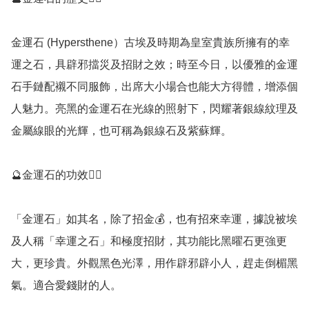
金運石 (Hypersthene）古埃及時期為皇室貴族所擁有的幸
運之石，具辟邪擋災及招財之效；時至今日，以優雅的金運
石手鏈配襯不同服飾，出席大小場合也能大方得體，增添個
人魅力。亮黑的金運石在光線的照射下，閃耀著銀線紋理及
金屬線眼的光輝，也可稱為銀線石及紫蘇輝。

🔮金運石的功效💁‍♀️

「金運石」如其名，除了招金💰，也有招來幸運，據說被埃
及人稱「幸運之石」和極度招財，其功能比黑曜石更強更
大，更珍貴。外觀黑色光澤，用作辟邪辟小人，趕走倒楣黑
氣。適合愛錢財的人。
