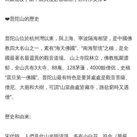
❤️普陀山的歷史

普陀山位於杭州灣以東，與上海、寧波隔海相望，是中國佛
教四大名山之一，素有“海天佛國”、“南海聖境”之稱，是全
國最著名最靈異的觀音道場。 山上寺院林立，佛教氛圍濃
郁，全山共有3大寺、88庵、128茅蓬，4000餘僧侶，史稱
“震旦第一佛國”。普陀山最有特色是要算處處是觀音菩薩、
僧尼、大廟和大樹，可謂“山當曲處皆藏寺，路欲窮時又遇
僧”。

歷史和由來: 

宋代時，人們見此山光明清淨，多有小白花，符合《華嚴