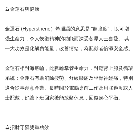
🔮金運石與健康

金運石 (Hypersthene）希臘語的意思是 “超強度"，以可增
强生命力，令人恢復精神的功能而深受各界人士喜愛。 其
一大功效是化解負能量，改善情緒，為配戴者倍添安全感。

金運石相對海底輪，此脈輪掌管生命力，對應腎上腺及循環
系統；金運石有助消除疲勞、舒緩腰痛及坐骨神經痛，特別
適合從事創意產業、長時間於電腦桌前工作及用腦過度或人
士配戴，好讓下班回家後能放鬆休息，回復身心平衡。

🔮招財守禦雙重功效
