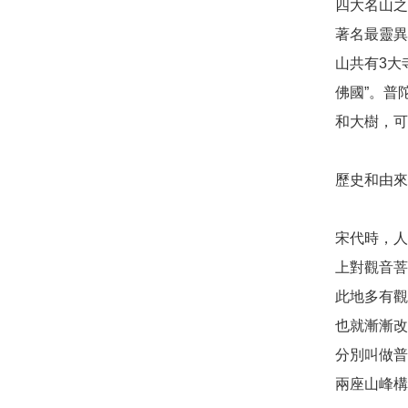
四大名山之
著名最靈異
山共有3大
佛國”。普
和大樹，可
歷史和由來: 
宋代時，人
上對觀音菩
此地多有觀
也就漸漸改
分別叫做普
兩座山峰構