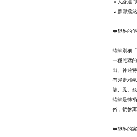
🔹️人緣運 "順
🔹️辟邪擋煞
❤️貔貅的傳說
貔貅別稱「
一種兇猛的
出、神通特
有趕走邪氣
龍、鳳、龜
貔貅是轉禍
俗，貔貅寓
❤️貔貅的寓意