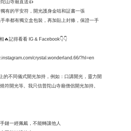
普陀山寺廟直送👍

包含獨有的平安符，開光護身金咭和証書一張

開光手串都有獨立盒包裝，再加貼上封條，保證一手
記得看看 IG & Facebook👇👇

w.instagram.com/crystal.wonderland.66/?hl=en

間上的不同儀式開光加持，例如：口講開光，靈力開
燒符開光等。我只信普陀山寺廟僧侶開光加持。

加持手鏈一經佩戴，不能轉讓他人
