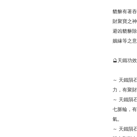
貔貅有著吞
財聚寶之神
避凶貔貅除
姻緣等之意
🔮天鐵功效💁‍
～ 天鐵隕
力，有聚財
～ 天鐵隕
七脈輪，有
氣。

～ 天鐵隕