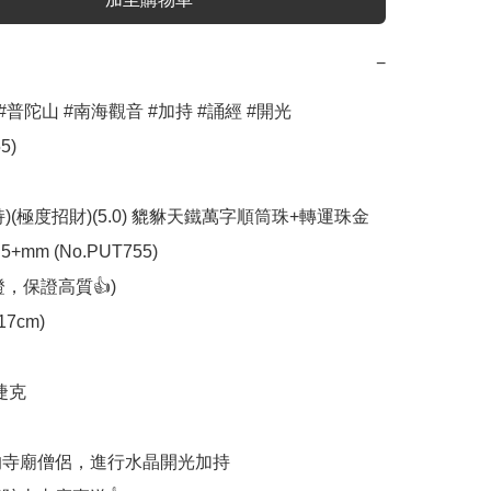
−
#普陀山 #南海觀音 #加持 #誦經 #開光 
)

)(極度招財)(5.0) 貔貅天鐵萬字順筒珠+轉運珠金
+mm (No.PUT755)

，保證高質👍)

7cm)

捷克

高的寺廟僧侶，進行水晶開光加持
