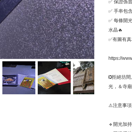
✅️ 保證係
✅️ 手串
✅️ 每條
水晶🔥

✅️有圖有真相
https://ww
❎️拒絕坊
光，＆寺廟
⚠️注意事項

🔹️開光