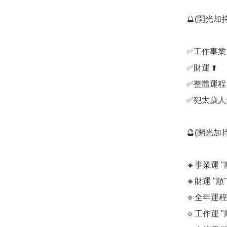
🔮(開光加持
✅️工作事業 ⬆
✅️財運 ⬆️

✅️整體運程 ⬆
✅️犯太歲人
🔮(開光加持
🔹️事業運 "順
🔹️財運 "順"✅
🔹️全年運程 
🔹️工作運 "順