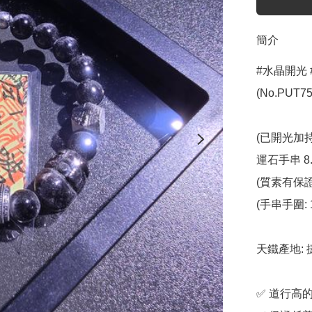
簡介
#水晶開光 
(No.PUT755
(已開光加持
運石手串 8.5
(質素有保證
(手串手圍: 1
天鐵產地: 
✅️ 道行