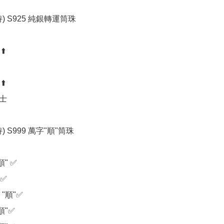
) S925 純銀轉運筒珠

️

️

士

) S999 萬字"順"筒珠 

" ✅️

️

"順"✅️

"✅️
