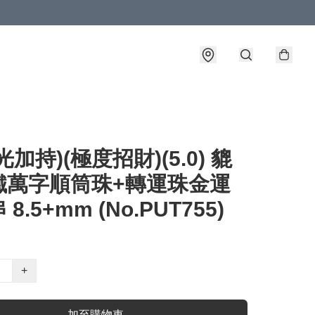
光加持)(極度招財)(5.0) 貔
鐵萬字順筒珠+轉運珠金運
8.5+mm (No.PUT755)
+
加至購物車