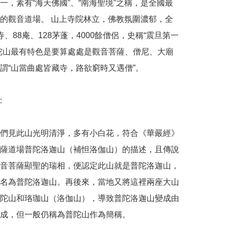
一，素有“海天佛國”、“南海聖境”之稱，是全國最
的觀音道場。 山上寺院林立，佛教氛圍濃郁，全
寺、88庵、128茅蓬，4000餘僧侶，史稱“震旦第一
陀山最有特色是要算處處是觀音菩薩、僧尼、大廟
謂“山當曲處皆藏寺，路欲窮時又遇僧”。



們見此山光明清淨，多有小白花，符合《華嚴經》
薩道場普陀洛迦山（補怛洛伽山）的描述，且傳說
音菩薩顯聖的瑞相，便認定此山就是普陀洛迦山，
名為普陀洛迦山。再後來，當地又將這裡兩座大山
陀山和珞珈山（洛伽山），導致普陀洛迦山變成由
成，但一般仍稱為普陀山作為簡稱。
