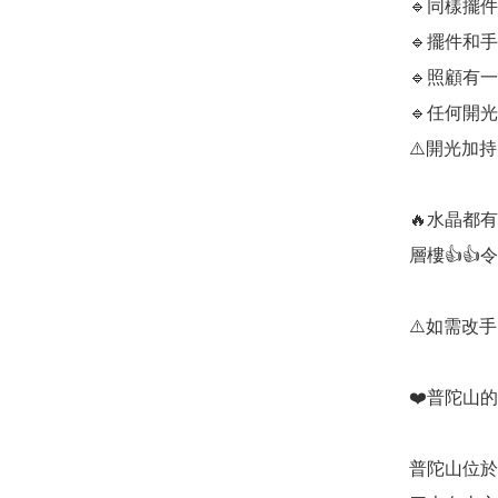
🔹️同樣擺
🔹️擺件
🔹️照顧有
🔹️任何
⚠️開光加
🔥水晶都
層樓👍👍
⚠️如需改
❤️普陀山的
普陀山位於