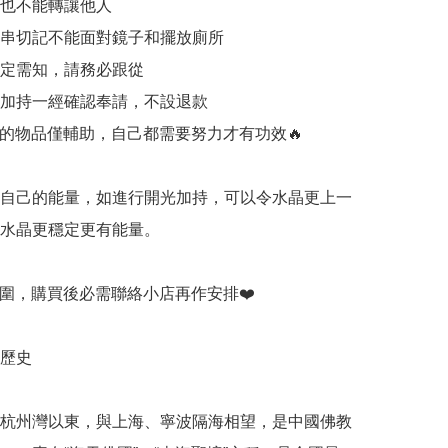
件也不能轉讓他人

和手串切記不能面對鏡子和擺放廁所

一定需知，請務必跟從

開光加持一經確認奉請，不設退款

持的物品僅輔助，自己都需要努力才有功效🔥

有自己的能量，如進行開光加持，可以令水晶更上一
令水晶更穩定更有能量。

手圍，購買後必需聯絡小店再作安排❤️

歷史

杭州灣以東，與上海、寧波隔海相望，是中國佛教