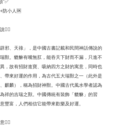
"✅️

+防小人🆗️

‍♀️

辟邪、天祿」，是中國古書記載和民間神話傳說的
瑞獸。貔貅有嘴無肛，能吞天下財而不漏，只進不
異，故有招財進寶、吸納四方之財的寓意，同時也
、帶來好運的作用，為古代五大瑞獸之一（此外是
、麒麟），稱為招財神獸。中國古代風水學者認為
為祥的吉瑞之獸。中國傳統有裝飾「貔貅」的習
意豐富，人們相信它能帶來歡樂及好運。

‍♀️
