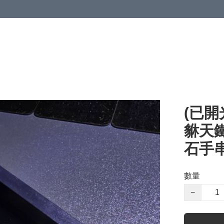
(已開
貅天
石手串 
數量
−