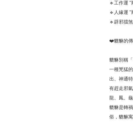
🔹️工作運 "順
🔹️人緣運 "順
🔹️辟邪擋煞
❤️貔貅的傳說
貔貅別稱「
一種兇猛的
出、神通特
有趕走邪氣
龍、鳳、龜
貔貅是轉禍
俗，貔貅寓