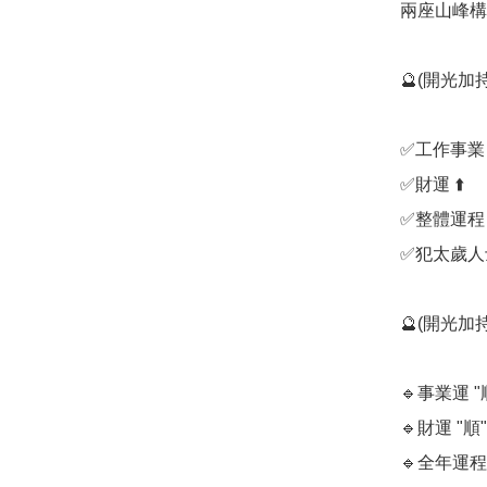
兩座山峰構
🔮(開光加持
✅️工作事業 ⬆
✅️財運 ⬆️

✅️整體運程 ⬆
✅️犯太歲人
🔮(開光加持
🔹️事業運 "順
🔹️財運 "順"✅
🔹️全年運程 