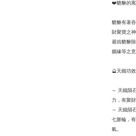
❤️貔貅的寓意
貔貅有著吞
財聚寶之神
避凶貔貅除
姻緣等之意
🔮天鐵功效💁‍
～ 天鐵隕
力，有聚財
～ 天鐵隕
七脈輪，有
氣。
