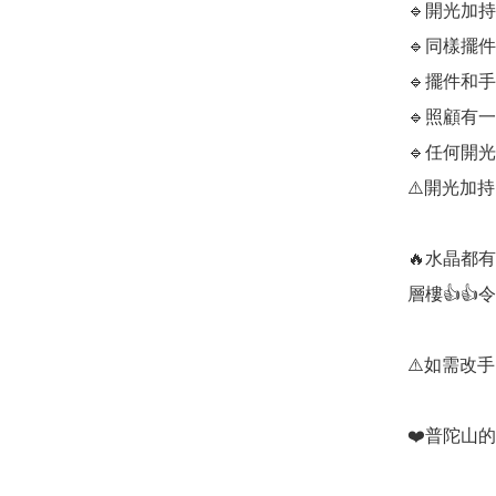
🔹️開光
🔹️同樣擺
🔹️擺件
🔹️照顧有
🔹️任何
⚠️開光加
🔥水晶都
層樓👍👍
⚠️如需改
❤️普陀山的