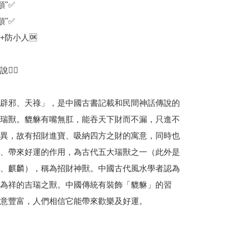
"✅️

"✅️

+防小人🆗️

‍♀️

辟邪、天祿」，是中國古書記載和民間神話傳說的
瑞獸。貔貅有嘴無肛，能吞天下財而不漏，只進不
異，故有招財進寶、吸納四方之財的寓意，同時也
、帶來好運的作用，為古代五大瑞獸之一（此外是
、麒麟），稱為招財神獸。中國古代風水學者認為
為祥的吉瑞之獸。中國傳統有裝飾「貔貅」的習
意豐富，人們相信它能帶來歡樂及好運。
