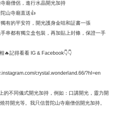
高的寺廟僧侶，進行水晶開光加持

普陀山寺廟直送👍

包含獨有的平安符，開光護身金咭和証書一張

開光手串都有獨立盒包裝，再加貼上封條，保證一手
記得看看 IG & Facebook👇👇

w.instagram.com/crystal.wonderland.66/?hl=en

間上的不同儀式開光加持，例如：口講開光，靈力開
燒符開光等。我只信普陀山寺廟僧侶開光加持。
