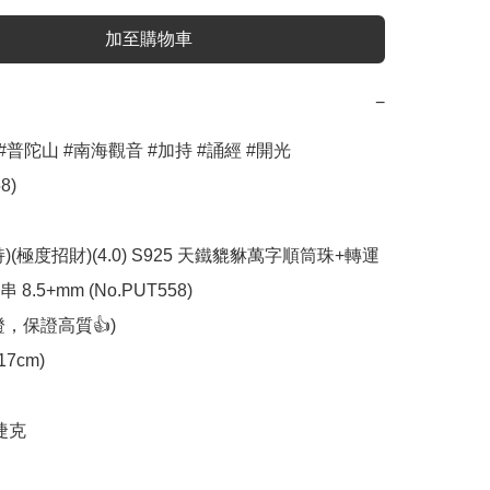
加至購物車
−
#普陀山 #南海觀音 #加持 #誦經 #開光 
)

)(極度招財)(4.0) S925 天鐵貔貅萬字順筒珠+轉運
.5+mm (No.PUT558)

，保證高質👍)

7cm)

捷克
