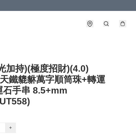
光加持)(極度招財)(4.0)
5 天鐵貔貅萬字順筒珠+轉運
石手串 8.5+mm
PUT558)
+