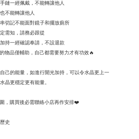
加持手鏈一經佩戴，不能轉讓他人

件也不能轉讓他人

和手串切記不能面對鏡子和擺放廁所

一定需知，請務必跟從

開光加持一經確認奉請，不設退款

持的物品僅輔助，自己都需要努力才有功效🔥

有自己的能量，如進行開光加持，可以令水晶更上一
令水晶更穩定更有能量。

手圍，購買後必需聯絡小店再作安排❤️

歷史
