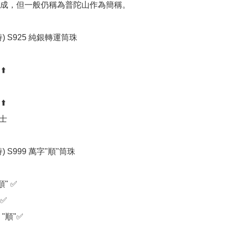
成，但一般仍稱為普陀山作為簡稱。

) S925 純銀轉運筒珠

️

️

士

) S999 萬字"順"筒珠 

" ✅️

️

"順"✅️
