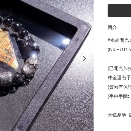
簡介
#水晶開光 
(No.PUT558
(已開光加持
珠金運石手串 8
(質素有保證
(手串手圍: 1
天鐵產地: 