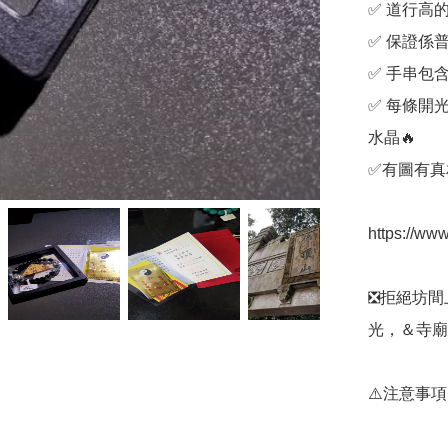
✅️ 道行
✅️ 保證係
✅️ 手串
✅️ 每條
水晶🔥

✅️有圖有真相
https://ww
❎️拒絕坊
光，＆寺廟
⚠️注意事項
