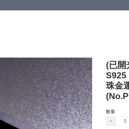
(已開
S92
珠金運
(No.
數量
−