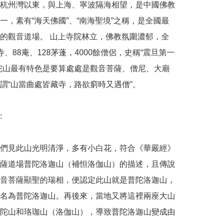
杭州灣以東，與上海、寧波隔海相望，是中國佛教
一，素有“海天佛國”、“南海聖境”之稱，是全國最
的觀音道場。 山上寺院林立，佛教氛圍濃郁，全
寺、88庵、128茅蓬，4000餘僧侶，史稱“震旦第一
陀山最有特色是要算處處是觀音菩薩、僧尼、大廟
謂“山當曲處皆藏寺，路欲窮時又遇僧”。



們見此山光明清淨，多有小白花，符合《華嚴經》
薩道場普陀洛迦山（補怛洛伽山）的描述，且傳說
音菩薩顯聖的瑞相，便認定此山就是普陀洛迦山，
名為普陀洛迦山。再後來，當地又將這裡兩座大山
陀山和珞珈山（洛伽山），導致普陀洛迦山變成由