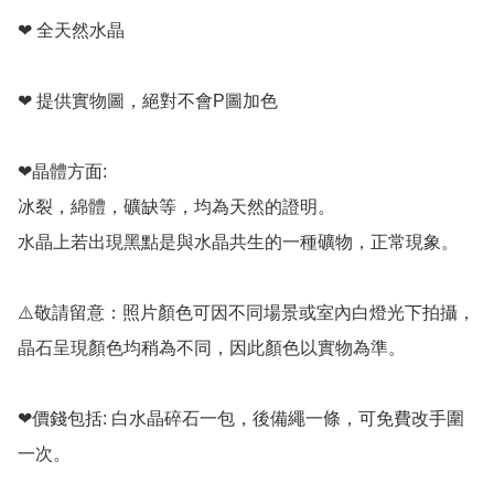
❤ 全天然水晶

❤ 提供實物圖，絕對不會P圖加色

❤晶體方面:

冰裂，綿體，礦缺等，均為天然的證明。

水晶上若出現黑點是與水晶共生的一種礦物，正常現象。

⚠️敬請留意：照片顏色可因不同場景或室內白燈光下拍攝，
晶石呈現顏色均稍為不同，因此顏色以實物為準。

❤價錢包括: 白水晶碎石一包，後備繩一條，可免費改手圍
一次。
