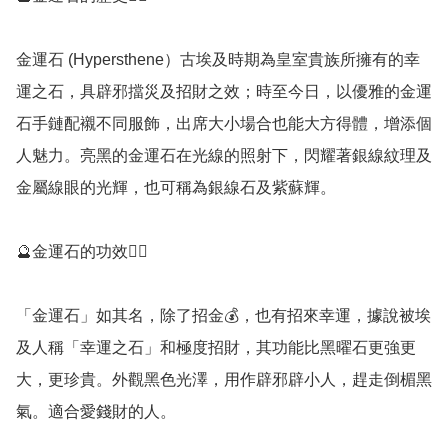
金運石 (Hypersthene）古埃及時期為皇室貴族所擁有的幸
運之石，具辟邪擋災及招財之效；時至今日，以優雅的金運
石手鏈配襯不同服飾，出席大小場合也能大方得體，增添個
人魅力。亮黑的金運石在光線的照射下，閃耀著銀線紋理及
金屬線眼的光輝，也可稱為銀線石及紫蘇輝。

🔮金運石的功效💁‍♀️

「金運石」如其名，除了招金💰，也有招來幸運，據說被埃
及人稱「幸運之石」和極度招財，其功能比黑曜石更強更
大，更珍貴。外觀黑色光澤，用作辟邪辟小人，趕走倒楣黑
氣。適合愛錢財的人。
