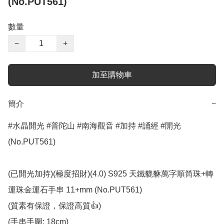
(No.PUT561)
數量
−
+
加至購物車
簡介
−
#水晶開光 #普陀山 #南海觀音 #加持 #誦經 #開光 
(No.PUT561)

(已開光加持)(極度招財)(4.0) S925 天鐵貔貅萬字順筒珠+轉
運珠金運石手串 11+mm (No.PUT561)

(質素有保證，保證高質👍)

(手串手圍: 18cm)
