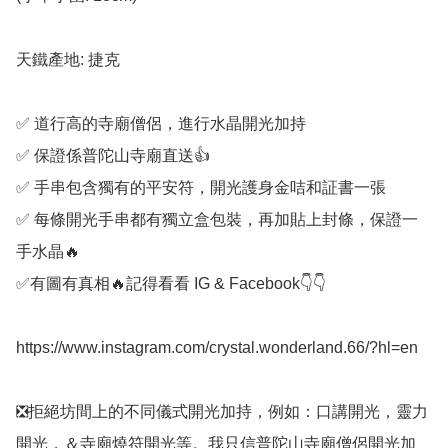
天鐵產地: 捷克

✅️ 道行高的寺廟僧侶，進行水晶開光加持

✅️ 保證係普陀山寺廟直送👍

✅️ 手串包含獨有的平安符，開光護身金咭和証書一張

✅️ 每條開光手串都有獨立盒包裝，再加貼上封條，保證一
手水晶🔥

✅️有圖有真相🔥記得看看 IG & Facebook👇👇

https://www.instagram.com/crystal.wonderland.66/?hl=en

❎️拒絕坊間上的不同儀式開光加持，例如：口講開光，靈力
開光，＆寺廟燒符開光等。我只信普陀山寺廟僧侶開光加