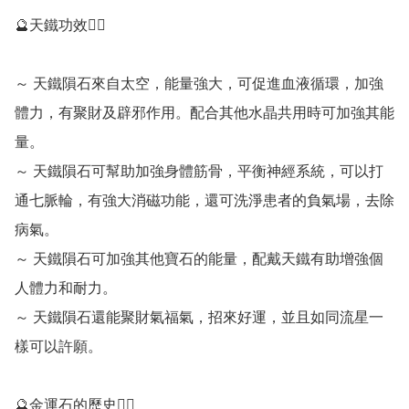
🔮天鐵功效💁‍♀️

～ 天鐵隕石來自太空，能量強大，可促進血液循環，加強
體力，有聚財及辟邪作用。配合其他水晶共用時可加強其能
量。

～ 天鐵隕石可幫助加強身體筋骨，平衡神經系統，可以打
通七脈輪，有強大消磁功能，還可洗淨患者的負氣場，去除
病氣。

～ 天鐵隕石可加強其他寶石的能量，配戴天鐵有助增強個
人體力和耐力。

～ 天鐵隕石還能聚財氣福氣，招來好運，並且如同流星一
樣可以許願。

🔮金運石的歷史💁‍♀️
