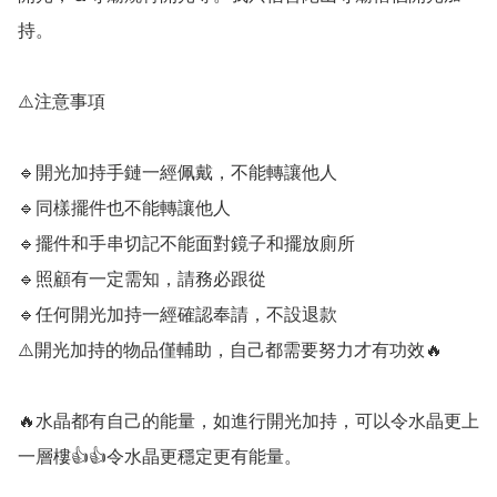
持。

⚠️注意事項

🔹️開光加持手鏈一經佩戴，不能轉讓他人

🔹️同樣擺件也不能轉讓他人

🔹️擺件和手串切記不能面對鏡子和擺放廁所

🔹️照顧有一定需知，請務必跟從

🔹️任何開光加持一經確認奉請，不設退款

⚠️開光加持的物品僅輔助，自己都需要努力才有功效🔥

🔥水晶都有自己的能量，如進行開光加持，可以令水晶更上
一層樓👍👍令水晶更穩定更有能量。
