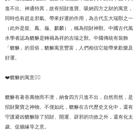
進不出、神通特異，故有招財進寶、吸納四方之財的寓意，
同時也有趕走邪氣、帶來好運的作用，為古代五大瑞獸之一
（此外是龍、鳳、龜、麒麟），稱為招財神獸。中國古代風
水學者認為貔貅是轉禍為祥的吉瑞之獸。中國傳統有裝飾
「貔貅」的習俗，貔貅寓意豐富，人們相信它能帶來歡樂及
好運。

❤️貔貅的寓意💁‍♀️

貔貅有著吞萬物而不泄，納食四方只進不出，自然而然，是
招財聚寶之神物。不僅如此，貔貅在古代歷史文化中，還有
守護避凶貔貅除了招財、開運、辟邪的功效之外，還有化太
歲、促姻緣等之意。
