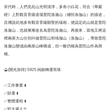
宋代時，人們見此山光明清淨，多有小白花，符合《華嚴
經》上對觀音菩薩道場普陀洛迦山（補怛洛伽山）的描述，
且傳說此地多有觀音菩薩顯聖的瑞相，便認定此山就是普陀
洛迦山，也就漸漸改名為普陀洛迦山。再後來，當地又將這
裡兩座大山分別叫做普陀山和珞珈山（洛伽山），導致普陀
洛迦山變成由兩座山峰構成，但一般仍稱為普陀山作為簡
稱。

🔮(開光加持) S925 純銀轉運筒珠

✅️工作事業 ⬆️

✅️財運 ⬆️

✅️整體運程 ⬆️

✅️犯太歲人士
