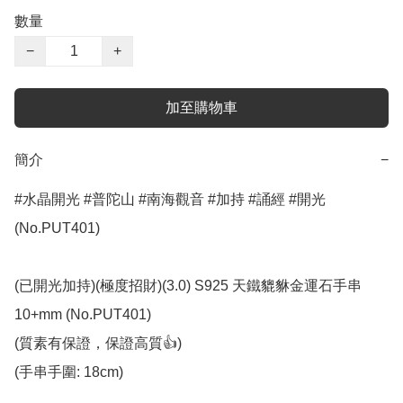
數量
−
+
加至購物車
簡介
−
#水晶開光 #普陀山 #南海觀音 #加持 #誦經 #開光 
(No.PUT401)

(已開光加持)(極度招財)(3.0) S925 天鐵貔貅金運石手串 
10+mm (No.PUT401)

(質素有保證，保證高質👍)

(手串手圍: 18cm)
