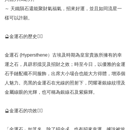
～ 天鐵隕石還能聚財氣福氣，招來好運，並且如同流星一
樣可以許願。

🔮金運石的歷史💁‍♀️

金運石 (Hypersthene）古埃及時期為皇室貴族所擁有的幸
運之石，具辟邪擋災及招財之效；時至今日，以優雅的金運
石手鏈配襯不同服飾，出席大小場合也能大方得體，增添個
人魅力。亮黑的金運石在光線的照射下，閃耀著銀線紋理及
金屬線眼的光輝，也可稱為銀線石及紫蘇輝。

🔮金運石的功效💁‍♀️

「金運石」如其名，除了招金💰，也有招來幸運，據說被埃