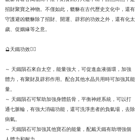
招財聚寶之神物。不僅如此，貔貅在古代歷史文化中，還有
守護避凶貔貅除了招財、開運、辟邪的功效之外，還有化太
歲、促姻緣等之意。

🔮天鐵功效💁‍♀️

～ 天鐵隕石來自太空，能量強大，可促進血液循環，加強
體力，有聚財及辟邪作用。配合其他水晶共用時可加強其能
量。

～ 天鐵隕石可幫助加強身體筋骨，平衡神經系統，可以打
通七脈輪，有強大消磁功能，還可洗淨患者的負氣場，去除
病氣。

～ 天鐵隕石可加強其他寶石的能量，配戴天鐵有助增強個
人體力和耐力。
