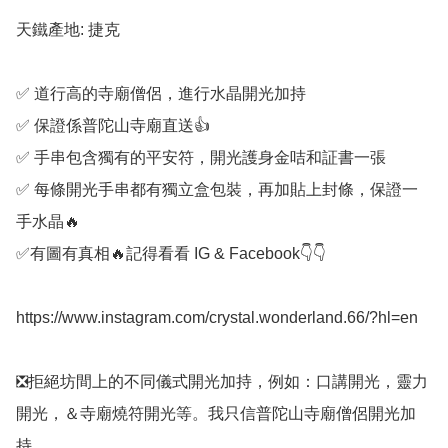
天鐵產地: 捷克

✅️ 道行高的寺廟僧侶，進行水晶開光加持

✅️ 保證係普陀山寺廟直送👍

✅️ 手串包含獨有的平安符，開光護身金咭和証書一張

✅️ 每條開光手串都有獨立盒包裝，再加貼上封條，保證一
手水晶🔥

✅️有圖有真相🔥記得看看 IG & Facebook👇👇

https://www.instagram.com/crystal.wonderland.66/?hl=en

❎️拒絕坊間上的不同儀式開光加持，例如：口講開光，靈力
開光，＆寺廟燒符開光等。我只信普陀山寺廟僧侶開光加
持。
