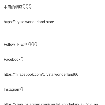
本店的網店👇👇👇

https://crystalwonderland.store

Follow 下我地 👇👇👇

Facebook👇

https://m.facebook.com/Crystalwonderland66

Instagram👇

https://www.instagram.com/crystal.wonderland.66/?hl=en
