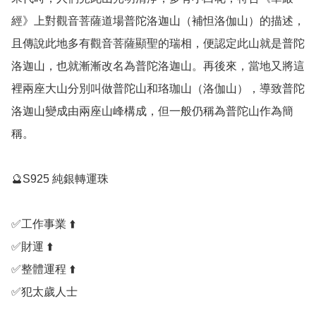
經》上對觀音菩薩道場普陀洛迦山（補怛洛伽山）的描述，
且傳說此地多有觀音菩薩顯聖的瑞相，便認定此山就是普陀
洛迦山，也就漸漸改名為普陀洛迦山。再後來，當地又將這
裡兩座大山分別叫做普陀山和珞珈山（洛伽山），導致普陀
洛迦山變成由兩座山峰構成，但一般仍稱為普陀山作為簡
稱。

🔮S925 純銀轉運珠

✅️工作事業 ⬆️

✅️財運 ⬆️

✅️整體運程 ⬆️

✅️犯太歲人士
