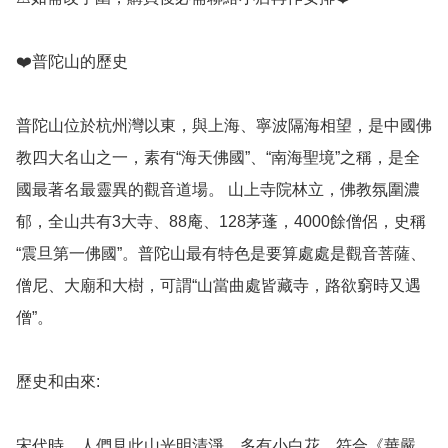
❤️普陀山的歷史

普陀山位於杭州灣以東，與上海、寧波隔海相望，是中國佛
教四大名山之一，素有“海天佛國”、“南海聖境”之稱，是全
國最著名最靈異的觀音道場。 山上寺院林立，佛教氛圍濃
郁，全山共有3大寺、88庵、128茅蓬，4000餘僧侶，史稱
“震旦第一佛國”。普陀山最有特色是要算處處是觀音菩薩、
僧尼、大廟和大樹，可謂“山當曲處皆藏寺，路欲窮時又遇
僧”。

歷史和由來: 

宋代時，人們見此山光明清淨，多有小白花，符合《華嚴