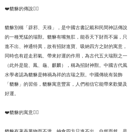
❤️貔貅的傳說💁‍♀️

貔貅別稱「辟邪、天祿」，是中國古書記載和民間神話傳說
的一種兇猛的瑞獸。貔貅有嘴無肛，能吞天下財而不漏，只
進不出、神通特異，故有招財進寶、吸納四方之財的寓意，
同時也有趕走邪氣、帶來好運的作用，為古代五大瑞獸之一
（此外是龍、鳳、龜、麒麟），稱為招財神獸。中國古代風
水學者認為貔貅是轉禍為祥的吉瑞之獸。中國傳統有裝飾
「貔貅」的習俗，貔貅寓意豐富，人們相信它能帶來歡樂及
好運。

❤️貔貅的寓意💁‍♀️

貔貅有著吞萬物而不泄，納食四方只進不出，自然而然，是