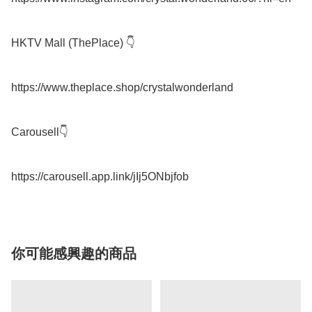
HKTV Mall (ThePlace) 👇

https://www.theplace.shop/crystalwonderland

Carousell👇

你可能感興趣的商品