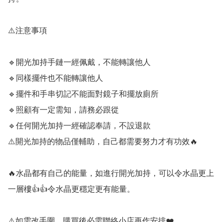
⚠️注意事項

🔹️開光加持手鏈一經佩戴，不能轉讓他人

🔹️同樣擺件也不能轉讓他人

🔹️擺件和手串切記不能面對鏡子和擺放廁所

🔹️照顧有一定需知，請務必跟從

🔹️任何開光加持一經確認奉請，不設退款

⚠️開光加持的物品僅輔助，自己都需要努力才有功效🔥

🔥水晶都有自己的能量，如進行開光加持，可以令水晶更上
一層樓👍👍令水晶更穩定更有能量。

⚠️如需改手圍，購買後必需聯絡小店再作安排❤️
