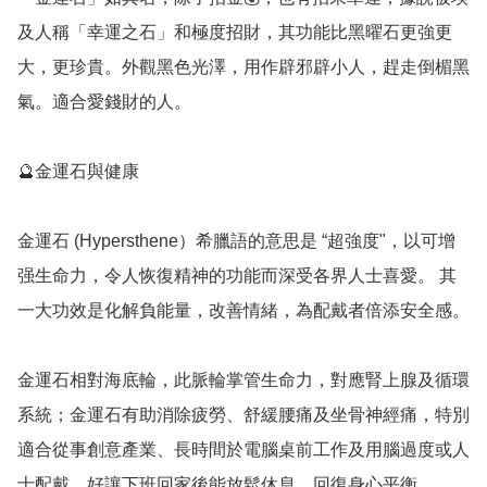
及人稱「幸運之石」和極度招財，其功能比黑曜石更強更
大，更珍貴。外觀黑色光澤，用作辟邪辟小人，趕走倒楣黑
氣。適合愛錢財的人。

🔮金運石與健康

金運石 (Hypersthene）希臘語的意思是 “超強度"，以可增
强生命力，令人恢復精神的功能而深受各界人士喜愛。 其
一大功效是化解負能量，改善情緒，為配戴者倍添安全感。

金運石相對海底輪，此脈輪掌管生命力，對應腎上腺及循環
系統；金運石有助消除疲勞、舒緩腰痛及坐骨神經痛，特別
適合從事創意產業、長時間於電腦桌前工作及用腦過度或人
士配戴，好讓下班回家後能放鬆休息，回復身心平衡。
