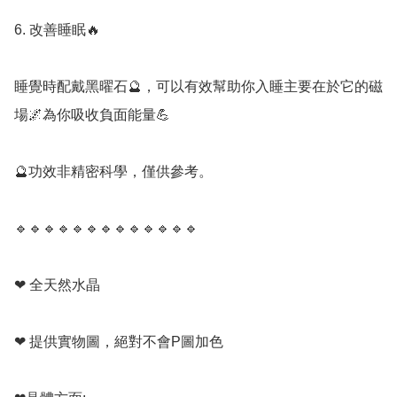
6. 改善睡眠🔥

睡覺時配戴黑曜石🔮，可以有效幫助你入睡主要在於它的磁
場🌌為你吸收負面能量💪

🔮功效非精密科學，僅供參考。

🔹️🔹️🔹️🔹️🔹️🔹️🔹️🔹️🔹️🔹️🔹️🔹️🔹️

❤ 全天然水晶

❤ 提供實物圖，絕對不會P圖加色
