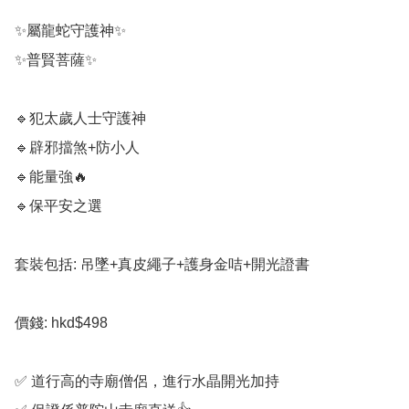
✨️屬龍蛇守護神✨️

✨️普賢菩薩✨️

🔹️犯太歲人士守護神

🔹️辟邪擋煞+防小人

🔹️能量強🔥

🔹️保平安之選

套裝包括: 吊墜+真皮繩子+護身金咭+開光證書

價錢: hkd$498

✅️ 道行高的寺廟僧侶，進行水晶開光加持
