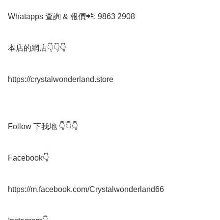
Whatapps 查詢 & 報價📲: 9863 2908

本店的網店👇👇👇

https://crystalwonderland.store

Follow 下我地 👇👇👇

Facebook👇

https://m.facebook.com/Crystalwonderland66
