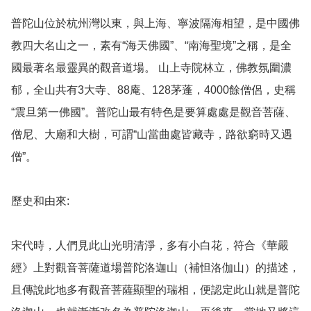
普陀山位於杭州灣以東，與上海、寧波隔海相望，是中國佛
教四大名山之一，素有“海天佛國”、“南海聖境”之稱，是全
國最著名最靈異的觀音道場。 山上寺院林立，佛教氛圍濃
郁，全山共有3大寺、88庵、128茅蓬，4000餘僧侶，史稱
“震旦第一佛國”。普陀山最有特色是要算處處是觀音菩薩、
僧尼、大廟和大樹，可謂“山當曲處皆藏寺，路欲窮時又遇
僧”。

歷史和由來: 

宋代時，人們見此山光明清淨，多有小白花，符合《華嚴
經》上對觀音菩薩道場普陀洛迦山（補怛洛伽山）的描述，
且傳說此地多有觀音菩薩顯聖的瑞相，便認定此山就是普陀