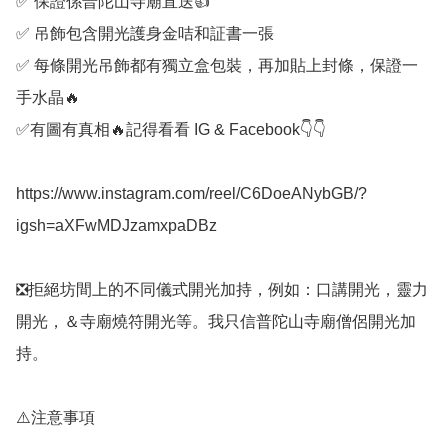
✅️ 保證係普陀山寺廟直送👍

✅️ 吊飾包含開光護身金咭和証書一張

✅️ 每條開光吊飾都有獨立盒包裝，再加貼上封條，保證一
手水晶🔥

✅️有圖有真相🔥記得看看 IG & Facebook👇👇

https://www.instagram.com/reel/C6DoeANybGB/?
igsh=aXFwMDJzamxpaDBz

❎️拒絕坊間上的不同儀式開光加持，例如：口講開光，靈力
開光，＆寺廟燒符開光等。我只信普陀山寺廟僧侶開光加
持。

⚠️注意事項
