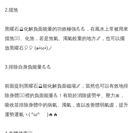
2.擋煞

黑曜石🔮化解負面能量的功效極強💪💪，在風水上常被用來
擋煞🧟‍♂️、化煞，若是煞氣、濁氣較重的地方🌌，也可以擺
放黑曜石🎈🎈 (๑•̀ω•́)ノ

3.排除自身負能量💪💪

前面提到黑曜石🔮能化解負面磁場🌌，當然也可以有效地排
除身體🧘‍♀️裡的負面能量💪！有助於消除疲勞🌹、壓力🎀，
吸收並排除身體中的病氣、濁氣，進以改善體弱氣虛，提升
運勢運氣ヽ( ^ω^ ゞ )🔥🔥
