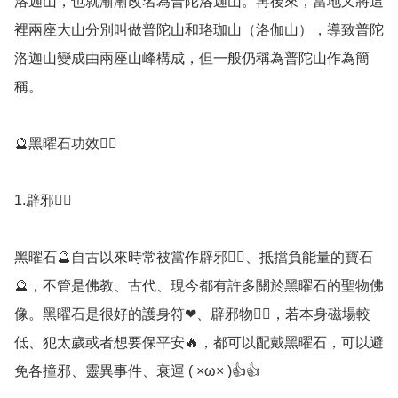
洛迦山，也就漸漸改名為普陀洛迦山。再後來，當地又將這
裡兩座大山分別叫做普陀山和珞珈山（洛伽山），導致普陀
洛迦山變成由兩座山峰構成，但一般仍稱為普陀山作為簡
稱。

🔮黑曜石功效💁‍♀️

1.辟邪🧟‍♂️

黑曜石🔮自古以來時常被當作辟邪🧟‍♂️、抵擋負能量的寶石
🔮，不管是佛教、古代、現今都有許多關於黑曜石的聖物佛
像。黑曜石是很好的護身符❤、辟邪物🧟‍♂️，若本身磁場較
低、犯太歲或者想要保平安🔥，都可以配戴黑曜石，可以避
免各撞邪、靈異事件、衰運 ( ×ω× )👍👍
