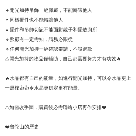
🔹️開光加持吊飾一經佩戴，不能轉讓他人

🔹️同樣擺件也不能轉讓他人

🔹️擺件和吊飾切記不能面對鏡子和擺放廁所

🔹️照顧有一定需知，請務必跟從

🔹️任何開光加持一經確認奉請，不設退款

⚠️開光加持的物品僅輔助，自己都需要努力才有功效🔥

🔥水晶都有自己的能量，如進行開光加持，可以令水晶更上
一層樓👍👍令水晶更穩定更有能量。

⚠️如需改手圍，購買後必需聯絡小店再作安排❤️

❤️普陀山的歷史
