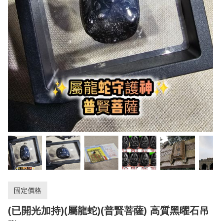
固定價格
(已開光加持)(屬龍蛇)(普賢菩薩) 高質黑曜石吊