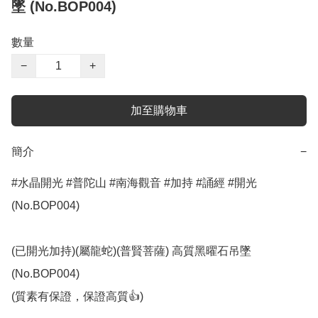
墜 (No.BOP004)
數量
−
+
加至購物車
簡介
−
#水晶開光 #普陀山 #南海觀音 #加持 #誦經 #開光 
(No.BOP004)

(已開光加持)(屬龍蛇)(普賢菩薩) 高質黑曜石吊墜  
(No.BOP004)

(質素有保證，保證高質👍)
