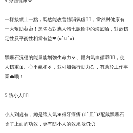
4.身體健康💡

一樣接續上一點，既然能改善體弱氣虛🧘‍♀️，當然對健康有
一大幫助👍👍！黑曜石對應人體七脈輪中的海底輪，對於穩
定性及平衡性相當有益❤ (๑´ㅂ`๑)

黑曜石沉穩的能量能增強生命力🌹、體內氣血循環🧘‍♀️，使
人穩重🎀、心平氣和🌷，並可加強行動力💪，有助於工作事
業💼哦！

5.防小人🧟‍♂️

小人到處有，總是讓人氣🎀得牙癢癢 (ﾒ ﾟ皿ﾟ)ﾒ配戴黑曜石
除了上面的功效，更有防小人的效果哦💥💥
