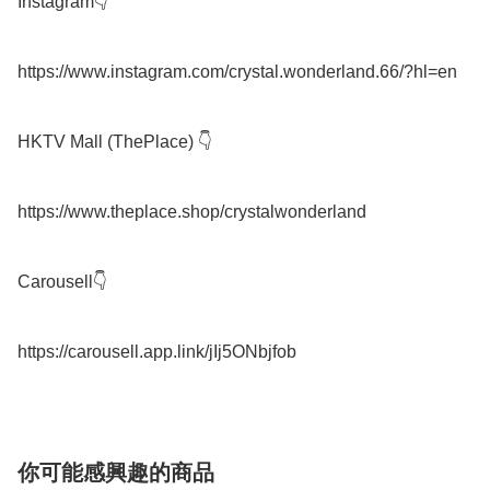
Instagram👇

https://www.instagram.com/crystal.wonderland.66/?hl=en

HKTV Mall (ThePlace) 👇

https://www.theplace.shop/crystalwonderland

Carousell👇

你可能感興趣的商品