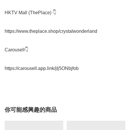
HKTV Mall (ThePlace) 👇

https://www.theplace.shop/crystalwonderland

Carousell👇

https://carousell.app.link/jIj5ONbjfob

你可能感興趣的商品