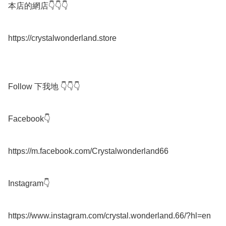
本店的網店👇👇👇

https://crystalwonderland.store

Follow 下我地 👇👇👇

Facebook👇

https://m.facebook.com/Crystalwonderland66

Instagram👇

https://www.instagram.com/crystal.wonderland.66/?hl=en
