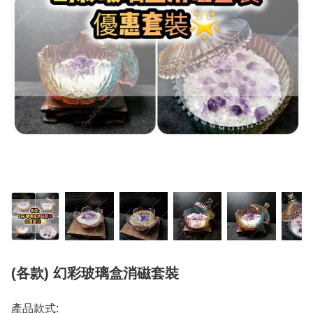
(各款) 幻彩玻璃盒消磁套裝
產品款式: