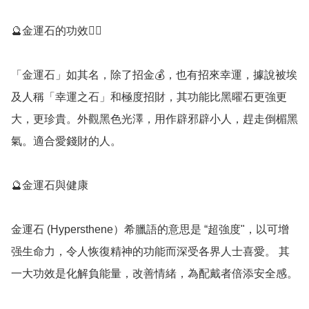
🔮金運石的功效💁‍♀️

「金運石」如其名，除了招金💰，也有招來幸運，據說被埃
及人稱「幸運之石」和極度招財，其功能比黑曜石更強更
大，更珍貴。外觀黑色光澤，用作辟邪辟小人，趕走倒楣黑
氣。適合愛錢財的人。

🔮金運石與健康

金運石 (Hypersthene）希臘語的意思是 “超強度"，以可增
强生命力，令人恢復精神的功能而深受各界人士喜愛。 其
一大功效是化解負能量，改善情緒，為配戴者倍添安全感。
