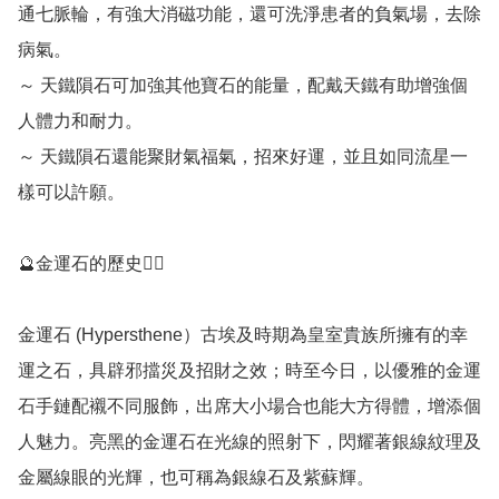
通七脈輪，有強大消磁功能，還可洗淨患者的負氣場，去除
病氣。

～ 天鐵隕石可加強其他寶石的能量，配戴天鐵有助增強個
人體力和耐力。

～ 天鐵隕石還能聚財氣福氣，招來好運，並且如同流星一
樣可以許願。

🔮金運石的歷史💁‍♀️

金運石 (Hypersthene）古埃及時期為皇室貴族所擁有的幸
運之石，具辟邪擋災及招財之效；時至今日，以優雅的金運
石手鏈配襯不同服飾，出席大小場合也能大方得體，增添個
人魅力。亮黑的金運石在光線的照射下，閃耀著銀線紋理及
金屬線眼的光輝，也可稱為銀線石及紫蘇輝。
