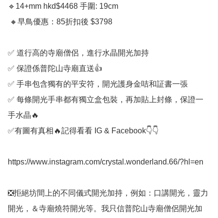
🔹️14+mm hkd$4468 手圍: 19cm 

 🔸️早鳥優惠：85折扣後 $3798

✅️ 道行高的寺廟僧侶，進行水晶開光加持

✅️ 保證係普陀山寺廟直送👍

✅️ 手串包含獨有的平安符，開光護身金咭和証書一張

✅️ 每條開光手串都有獨立盒包裝，再加貼上封條，保證一
手水晶🔥

✅️有圖有真相🔥記得看看 IG & Facebook👇👇

https://www.instagram.com/crystal.wonderland.66/?hl=en

❎️拒絕坊間上的不同儀式開光加持，例如：口講開光，靈力
開光，＆寺廟燒符開光等。我只信普陀山寺廟僧侶開光加