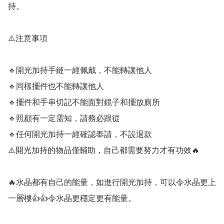
持。

⚠️注意事項

🔹️開光加持手鏈一經佩戴，不能轉讓他人

🔹️同樣擺件也不能轉讓他人

🔹️擺件和手串切記不能面對鏡子和擺放廁所

🔹️照顧有一定需知，請務必跟從

🔹️任何開光加持一經確認奉請，不設退款

⚠️開光加持的物品僅輔助，自己都需要努力才有功效🔥

🔥水晶都有自己的能量，如進行開光加持，可以令水晶更上
一層樓👍👍令水晶更穩定更有能量。
