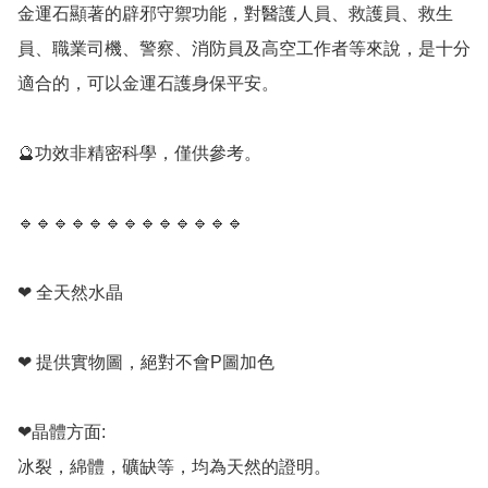
金運石顯著的辟邪守禦功能，對醫護人員、救護員、救生
員、職業司機、警察、消防員及高空工作者等來說，是十分
適合的，可以金運石護身保平安。

🔮功效非精密科學，僅供參考。

🔹️🔹️🔹️🔹️🔹️🔹️🔹️🔹️🔹️🔹️🔹️🔹️🔹️

❤ 全天然水晶

❤ 提供實物圖，絕對不會P圖加色

❤晶體方面:

冰裂，綿體，礦缺等，均為天然的證明。
