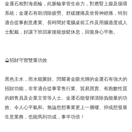
金運石相對海底輪，此脈輪掌管生命力，對應腎上腺及循環
系統；金運石有助消除疲勞、舒緩腰痛及坐骨神經痛，特別
適合從事創意產業、長時間於電腦桌前工作及用腦過度或人
士配戴，好讓下班回家後能放鬆休息，回復身心平衡。

🔮招財守禦雙重功效

黑色主水，而水能聚財。閃耀著金眼光輝的金運石有強大的
招財功能，非常適合從事零售行業、貿易買賣、有跑數性質
的銷售員及企業主管等人士。金運石能發揮清除負能量的功
效、令人心平氣和。無論您想事業更上一層樓、抑或想發展
生意業務，也能馬到功成，事半功倍！
