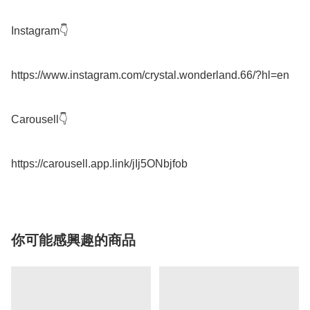
Instagram👇

https://www.instagram.com/crystal.wonderland.66/?hl=en

Carousell👇

你可能感興趣的商品