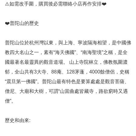
⚠️如需改手圍，購買後必需聯絡小店再作安排❤️

❤️普陀山的歷史

普陀山位於杭州灣以東，與上海、寧波隔海相望，是中國佛
教四大名山之一，素有“海天佛國”、“南海聖境”之稱，是全
國最著名最靈異的觀音道場。 山上寺院林立，佛教氛圍濃
郁，全山共有3大寺、88庵、128茅蓬，4000餘僧侶，史稱
“震旦第一佛國”。普陀山最有特色是要算處處是觀音菩薩、
僧尼、大廟和大樹，可謂“山當曲處皆藏寺，路欲窮時又遇
僧”。

歷史和由來: 
