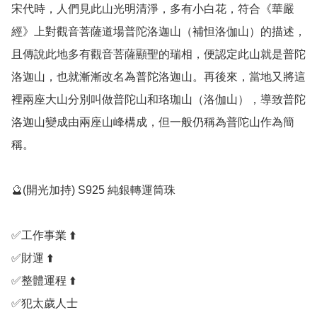
宋代時，人們見此山光明清淨，多有小白花，符合《華嚴
經》上對觀音菩薩道場普陀洛迦山（補怛洛伽山）的描述，
且傳說此地多有觀音菩薩顯聖的瑞相，便認定此山就是普陀
洛迦山，也就漸漸改名為普陀洛迦山。再後來，當地又將這
裡兩座大山分別叫做普陀山和珞珈山（洛伽山），導致普陀
洛迦山變成由兩座山峰構成，但一般仍稱為普陀山作為簡
稱。

🔮(開光加持) S925 純銀轉運筒珠

✅️工作事業 ⬆️

✅️財運 ⬆️

✅️整體運程 ⬆️

✅️犯太歲人士
