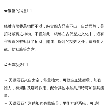
❤️貔貅的寓意💁‍♀️

貔貅有著吞萬物而不泄，納食四方只進不出，自然而然，是
招財聚寶之神物。不僅如此，貔貅在古代歷史文化中，還有
守護避凶貔貅除了招財、開運、辟邪的功效之外，還有化太
歲、促姻緣等之意。

🔮天鐵功效💁‍♀️

～ 天鐵隕石來自太空，能量強大，可促進血液循環，加強
體力，有聚財及辟邪作用。配合其他水晶共用時可加強其能
量。

～ 天鐵隕石可幫助加強身體筋骨，平衡神經系統，可以打