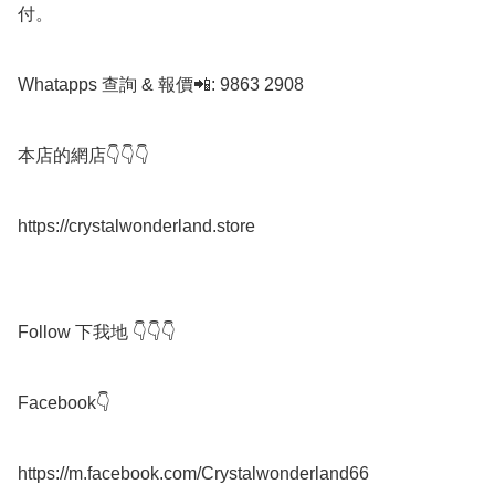
付。

Whatapps 查詢 & 報價📲: 9863 2908

本店的網店👇👇👇

https://crystalwonderland.store

Follow 下我地 👇👇👇

Facebook👇

https://m.facebook.com/Crystalwonderland66
