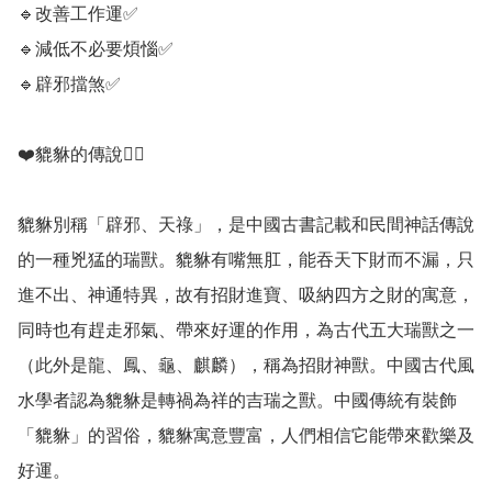
🔹️改善工作運✅️

🔹️減低不必要煩惱✅️

🔹️辟邪擋煞✅️

❤️貔貅的傳說💁‍♀️

貔貅別稱「辟邪、天祿」，是中國古書記載和民間神話傳說
的一種兇猛的瑞獸。貔貅有嘴無肛，能吞天下財而不漏，只
進不出、神通特異，故有招財進寶、吸納四方之財的寓意，
同時也有趕走邪氣、帶來好運的作用，為古代五大瑞獸之一
（此外是龍、鳳、龜、麒麟），稱為招財神獸。中國古代風
水學者認為貔貅是轉禍為祥的吉瑞之獸。中國傳統有裝飾
「貔貅」的習俗，貔貅寓意豐富，人們相信它能帶來歡樂及
好運。
